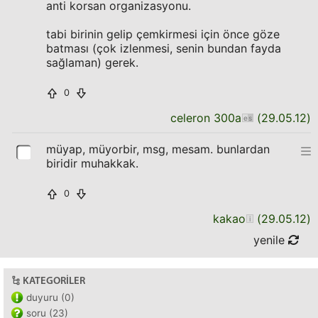
anti korsan organizasyonu.
tabi birinin gelip çemkirmesi için önce göze
batması (çok izlenmesi, senin bundan fayda
sağlaman) gerek.
0
celeron 300a
(
29.05.12
)
müyap, müyorbir, msg, mesam. bunlardan
biridir muhakkak.
0
kakao
(
29.05.12
)
yenile
KATEGORILER
duyuru (0)
soru (23)