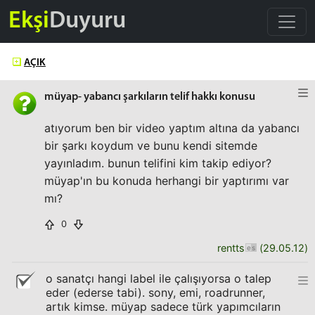
Ekşi
Duyuru
AÇIK
müyap- yabancı şarkıların telif hakkı konusu
atıyorum ben bir video yaptım altına da yabancı
bir şarkı koydum ve bunu kendi sitemde
yayınladım. bunun telifini kim takip ediyor?
müyap'ın bu konuda herhangi bir yaptırımı var
mı?
0
rentts
(
29.05.12
)
o sanatçı hangi label ile çalışıyorsa o talep
eder (ederse tabi). sony, emi, roadrunner,
artık kimse. müyap sadece türk yapımcıların