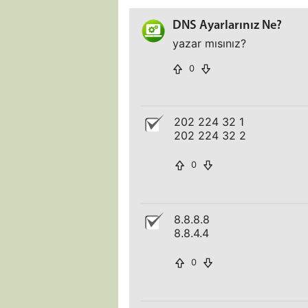
DNS Ayarlarınız Ne?
yazar mısınız?
0
202 224 32 1
202 224 32 2
0
8.8.8.8
8.8.4.4
0