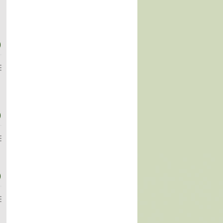
)
)
)