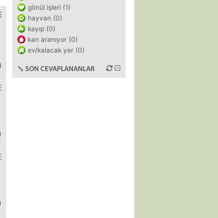
gönül işleri (1)
hayvan (0)
kayıp (0)
kan aranıyor (0)
ev/kalacak yer (0)
)
SON CEVAPLANANLAR
)
)