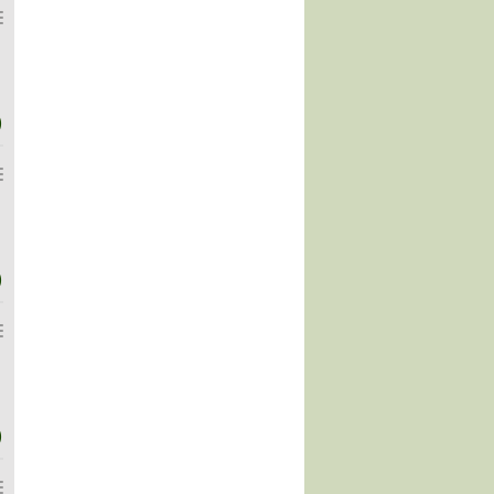
)
)
)