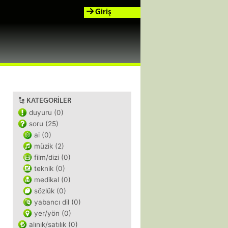
Giriş
KATEGORILER
duyuru (0)
soru (25)
ai (0)
müzik (2)
film/dizi (0)
teknik (0)
medikal (0)
sözlük (0)
yabancı dil (0)
yer/yön (0)
alınık/satılık (0)