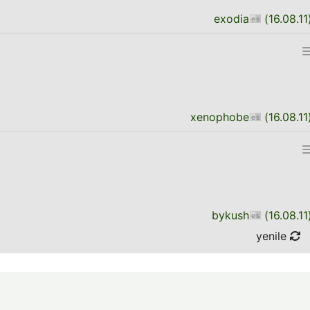
exodia
(
16.08.11
xenophobe
(
16.08.11
bykush
(
16.08.11
yenile