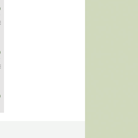
)
)
)