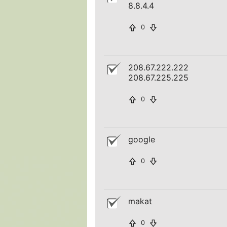
8.8.4.4
0
208.67.222.222
208.67.225.225
0
google
0
makat
0