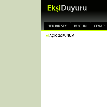
Ekşi
Duyuru
HER BIR ŞEY
BUGÜN
CEVAPL
AÇIK
GÖRÜNÜM