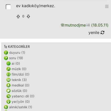
ev kadkıköy/merkez.
0
🌸
mutnodjme
(
18.05.11
)
yenile
KATEGORILER
duyuru (1)
soru (19)
ai (0)
müzik (0)
film/dizi (0)
teknik (3)
medikal (0)
sözlük (0)
yabancı dil (0)
yer/yön (0)
alınık/satılık (1)