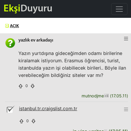
Ekşi
Duyuru
AÇIK
yazlık ev arkadaşı
Yazın yurtdışına gideceğimden odamı birilerine
kiralamak istiyorum. Erasmus öğrencisi, turist,
istanbulda yazın işi olabiliecek birileri.. Böyle ilan
verebileceğim bildiğiniz siteler var mı?
0
mutnodjme
(
17.05.11
)
istanbul.tr.craigslist.com.tr
0