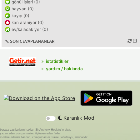
gönül işleri (0)
hayvan (0)
kayıp (0)
kan aranıyor (0)
ev/kalacak yer (0)
SON CEVAPLANANLAR
istatistikler
yardım / hakkında
Karanlık Mod
buraya yazılanların hakları Sir Anthony Hopkins'e aittir.
yazan eden compumaster, ilgilenen eden fader
modere edenler basond, compumaster, fraise, kibritsuyu, rakicandir