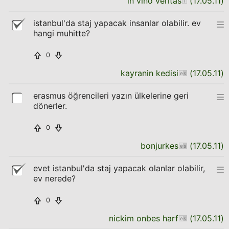
in vino veritas
(
17.05.11
)
istanbul'da staj yapacak insanlar olabilir. ev
hangi muhitte?
0
kayranin kedisi
(
17.05.11
)
erasmus öğrencileri yazın ülkelerine geri
dönerler.
0
bonjurkes
(
17.05.11
)
evet istanbul'da staj yapacak olanlar olabilir,
ev nerede?
0
nickim onbes harf
(
17.05.11
)