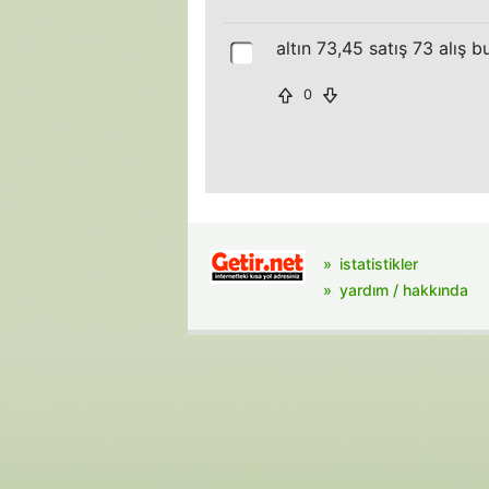
altın 73,45 satış 73 alış b
0
istatistikler
yardım / hakkında