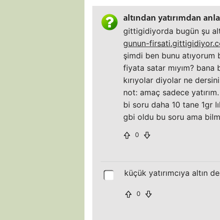
altından yatırımdan anla
gittigidiyorda bugün şu a
gunun-firsati.gittigidiyor
şimdi ben bunu atıyorum bu
fiyata satar mıyım? bana bi
kırıyolar diyolar ne dersin
not: amaç sadece yatırım.
bi soru daha 10 tane 1gr l
gbi oldu bu soru ama bilm
0
küçük yatırımcıya altın de
0