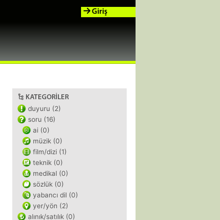
Giriş
KATEGORILER
duyuru (2)
soru (16)
ai (0)
müzik (0)
film/dizi (1)
teknik (0)
medikal (0)
sözlük (0)
yabancı dil (0)
yer/yön (2)
alınık/satılık (0)