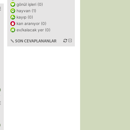
gönül işleri (0)
hayvan (1)
kayıp (0)
kan aranıyor (0)
ev/kalacak yer (0)
SON CEVAPLANANLAR
)
)