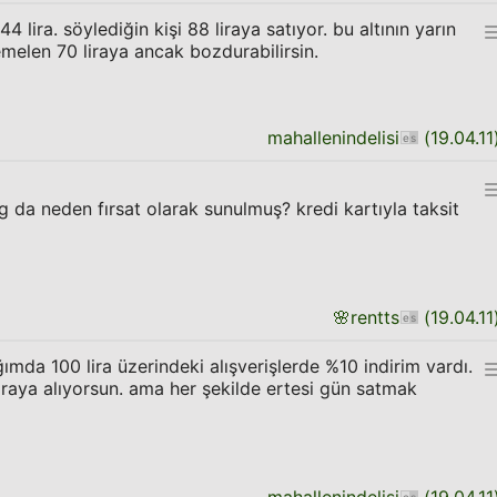
44 lira. söylediğin kişi 88 liraya satıyor. bu altının yarın
elen 70 liraya ancak bozdurabilirsin.
mahallenindelisi
(
19.04.11
g da neden fırsat olarak sunulmuş? kredi kartıyla taksit
🌸
rentts
(
19.04.11
mda 100 lira üzerindeki alışverişlerde %10 indirim vardı.
 liraya alıyorsun. ama her şekilde ertesi gün satmak