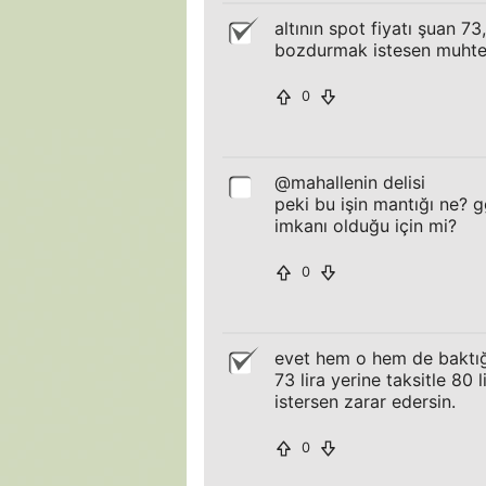
altının spot fiyatı şuan 73,
bozdurmak istesen muhtem
0
@mahallenin delisi
peki bu işin mantığı ne? g
imkanı olduğu için mi?
0
evet hem o hem de baktığı
73 lira yerine taksitle 80
istersen zarar edersin.
0