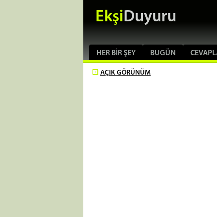
Ekşi
Duyuru
HER BIR ŞEY
BUGÜN
CEVAPL
AÇIK
GÖRÜNÜM