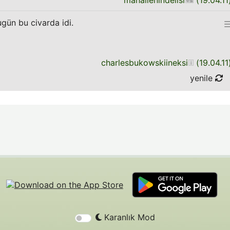
mahallenindelisi
(
19.04.11
ugün bu civarda idi.
charlesbukowskiineksi
(
19.04.11
yenile
Karanlık Mod