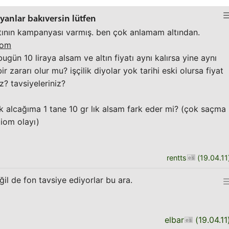
yanlar bakıversin lütfen
ltının kampanyası varmış. ben çok anlamam altından.
.com
gün 10 liraya alsam ve altın fiyatı aynı kalırsa yine aynı
r zararı olur mu? işçilik diyolar yok tarihi eski olursa fiyat
iz? tavsiyeleriniz?
ık alcağıma 1 tane 10 gr lık alsam fark eder mi? (çok saçma
iom olayı)
rentts
(
19.04.11
ğil de fon tavsiye ediyorlar bu ara.
elbar
(
19.04.11