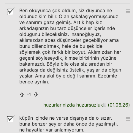
Ben okuyunca şok oldum, siz duyunca ne
oldunuz kim bilir. O an şakalaşıyormuşsunuz
ve sanırım gaza gelmiş. Artık hep kız
arkadaşınızın bu tarz düşünceler içerisinde
olduğunu bileceksiniz. İnsanoğluyuz,
aklımızdan abes düşünceler geçebiliyor ama
bunu dillendirmek, hele de bu şekilde
söylemek çok farklı bir boyut. Aklımızdan her
geçeni söyleseydik, kimse birbirinin yüzüne
bakamazdı. Böyle bile olsa siz sıradan bir
arkadaşı da değilsiniz üstelik, yaşlar da olgun
yaşlar. Ama akıl öyle değil sanırım. Ezcümle
bence ayrılın.
+1
huzurlarinizda huzursuzluk
(
01.06.26
)
küpün içinde ne varsa dışarıya da o sızar.
buna benzer şeyler daha önce de yazılmıştı.
ne hayatlar var anlamıyorum.