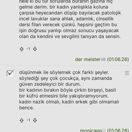
hele ki bu tür sorularda buranın gazına hiç
gelme derim. bir kadın yanlışlıkla koluna
çarpsa heyecandan düşüp bayılacak patolojik
incel lavuklar sana ahlak, adamlık, cinsellik
dersi filan verecek çünkü. hepsini geçtim bu
işin doğrusu yanlışı olmaz sonucu yaşayacak
olan da kendini ve sevgilini tanıyan da sensin.
-1
der meister
(
01.06.26
)
düşünmek ile söylemek çok farklı şeyler.
söylediği şey çok çocukça, aynı zamanda
güven zedeleyici bir durum.
bir kadının bırakın böyle çirkin birşeyi, basit
bir küfrü etmesini bile yakıştıramıyorum.
kadın nazik olmalı, kadin erkek gibi olmamalı
bence.
-1
monicapp
(
01.06.26
)