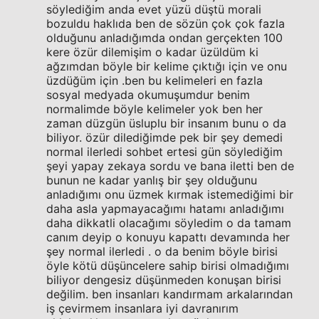
söylediğim anda evet yüzü düştü morali
bozuldu haklıda ben de sözün çok çok fazla
olduğunu anladığımda ondan gerçekten 100
kere özür dilemişim o kadar üzüldüm ki
ağzımdan böyle bir kelime çıktığı için ve onu
üzdüğüm için .ben bu kelimeleri en fazla
sosyal medyada okumuşumdur benim
normalimde böyle kelimeler yok ben her
zaman düzgün üsluplu bir insanım bunu o da
biliyor. özür dilediğimde pek bir şey demedi
normal ilerledi sohbet ertesi gün söylediğim
şeyi yapay zekaya sordu ve bana iletti ben de
bunun ne kadar yanlış bir şey olduğunu
anladığımı onu üzmek kırmak istemediğimi bir
daha asla yapmayacağımı hatamı anladığımı
daha dikkatli olacağımı söyledim o da tamam
canım deyip o konuyu kapattı devamında her
şey normal ilerledi . o da benim böyle birisi
öyle kötü düşüncelere sahip birisi olmadığımı
biliyor dengesiz düşünmeden konuşan birisi
değilim. ben insanları kandırmam arkalarından
iş çevirmem insanlara iyi davranırım