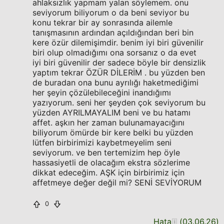
ahlaksızlık yapmam yalan söylemem. onu
seviyorum biliyorum o da beni seviyor bu
konu tekrar bir ay sonrasında ailemle
tanışmasının ardından açıldığından beri bin
kere özür dilemişimdir. benim iyi biri güvenilir
biri olup olmadığımı ona sorsanız o da evet
iyi biri güvenilir der sadece böyle bir densizlik
yaptım tekrar ÖZÜR DİLERİM . bu yüzden ben
de buradan ona bunu ayrılığı haketmediğimi
her şeyin çözülebileceğini inandığımı
yazıyorum. seni her şeyden çok seviyorum bu
yüzden AYRILMAYALIM beni ve bu hatamı
affet. aşkın her zaman bulunamayacığını
biliyorum ömürde bir kere belki bu yüzden
lütfen birbirimizi kaybetmeyelim seni
seviyorum. ve ben tertemizim hep öyle
hassasiyetli de olacağım ekstra sözlerime
dikkat edeceğim. AŞK için birbirimiz için
affetmeye değer değil mi? SENİ SEVİYORUM
0
Hata
(
03.06.26
)