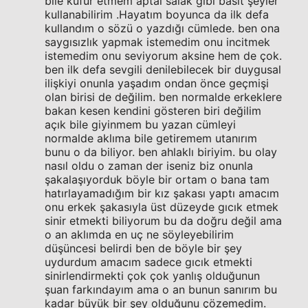
bile küfür etmem aptal salak gibi basit şeyler
kullanabilirim .Hayatım boyunca da ilk defa
kullandım o sözü o yazdığı cümlede. ben ona
saygısızlık yapmak istemedim onu incitmek
istemedim onu seviyorum aksine hem de çok.
ben ilk defa sevgili denilebilecek bir duygusal
ilişkiyi onunla yaşadım ondan önce geçmişi
olan birisi de değilim. ben normalde erkeklere
bakan kesen kendini gösteren biri değilim
açık bile giyinmem bu yazan cümleyi
normalde aklıma bile getiremem utanırım
bunu o da biliyor. ben ahlaklı biriyim. bu olay
nasıl oldu o zaman der iseniz biz onunla
şakalaşıyorduk böyle bir ortam o bana tam
hatırlayamadığım bir kız şakası yaptı amacım
onu erkek şakasıyla üst düzeyde gıcık etmek
sinir etmekti biliyorum bu da doğru değil ama
o an aklımda en uç ne söyleyebilirim
düşüncesi belirdi ben de böyle bir şey
uydurdum amacım sadece gıcık etmekti
sinirlendirmekti çok çok yanlış olduğunun
şuan farkındayım ama o an bunun sanırım bu
kadar büyük bir şey olduğunu çözemedim.