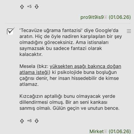
+5
pro9it9is9
(
01.06.26
)
'Tecavüze uğrama fantazisi' diye Google'da
aratın. Hiç de öyle nadiren karşılaşılan bir şey
olmadığını göreceksiniz. Ama istisnaları
saymazsak bu sadece fantazi olarak
kalacaktır.
Mesela (bkz:
yüksekten aşağı bakınca doğan
atlama isteği
) ki psikolojide buna boşluğun
çağrısı denir, her insan hissedebilir de kimse
atlamaz.
Kızcağızın aptallığı bunu olmayacak yerde
dillendirmesi olmuş. Bir an seni kankası
sanmış olmalı. Gülün geçin ve unutun bence.
+6
Mirket
(
01.06.26
)