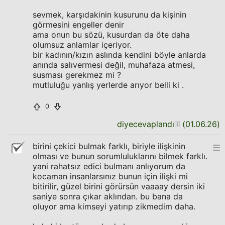
sevmek, karşıdakinin kusurunu da kişinin
görmesini engeller denir
ama onun bu sözü, kusurdan da öte daha
olumsuz anlamlar içeriyor.
bir kadının/kızın aslında kendini böyle anlarda
anında salıvermesi değil, muhafaza atmesi,
susması gerekmez mi ?
mutluluğu yanlış yerlerde arıyor belli ki .
0
diyecevaplandı
(
01.06.26
)
birini çekici bulmak farklı, biriyle ilişkinin
olması ve bunun sorumluluklarını bilmek farklı.
yani rahatsız edici bulmanı anlıyorum da
kocaman insanlarsınız bunun için ilişki mi
bitirilir, güzel birini görürsün vaaaay dersin iki
saniye sonra çıkar aklından. bu bana da
oluyor ama kimseyi yatırıp zikmedim daha.