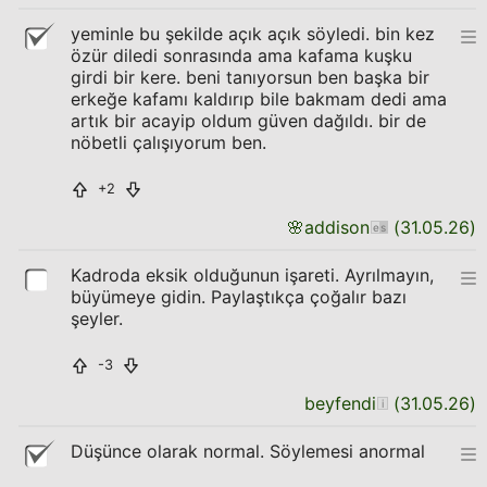
yeminle bu şekilde açık açık söyledi. bin kez
özür diledi sonrasında ama kafama kuşku
girdi bir kere. beni tanıyorsun ben başka bir
erkeğe kafamı kaldırıp bile bakmam dedi ama
artık bir acayip oldum güven dağıldı. bir de
nöbetli çalışıyorum ben.
+2
🌸
addison
(
31.05.26
)
Kadroda eksik olduğunun işareti. Ayrılmayın,
büyümeye gidin. Paylaştıkça çoğalır bazı
şeyler.
-3
beyfendi
(
31.05.26
)
Düşünce olarak normal. Söylemesi anormal