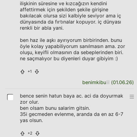
ilişkinin süresine ve kızcağızın kendini
affettirmek için şekilden şekile girişine
bakılacak olursa sizi kalbiyle seviyor ama iç
dünyasında da fırtınalar kopuyor. iç dünyası
renkli bir abla yani.
ben haz ile aşkı ayırıyorum birbirinden. bunu
öyle kolay yapabiliyorum sanılmasın ama. zor
oluşu, keyifli olmasının da sebeplerinden biri.
ne saçmalıyor bu diyenleri duyar gibiyim :)
+1
benimkibu
(
01.06.26
)
bence senin hatun baya ac. aci da doyurmak
zor olur.
ben olsam bunu salarim gitsin.
35i gecmeden evlenme, aranda da en az 6-7
yas olsun.
+2