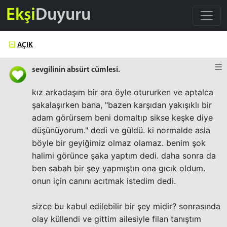
Ekşi
Duyuru
AÇIK
sevgilinin absürt cümlesi.
kız arkadaşım bir ara öyle otururken ve aptalca
şakalaşırken bana, "bazen karşıdan yakışıklı bir
adam görürsem beni domaltıp sikse keşke diye
düşünüyorum." dedi ve güldü. ki normalde asla
böyle bir geyiğimiz olmaz olamaz. benim şok
halimi görünce şaka yaptım dedi. daha sonra da
ben sabah bir şey yapmıştın ona gıcık oldum.
onun için canını acıtmak istedim dedi.
sizce bu kabul edilebilir bir şey midir? sonrasında
olay küllendi ve gittim ailesiyle filan tanıştım