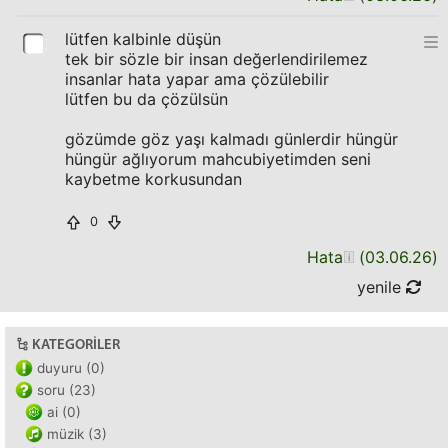
lütfen kalbinle düşün
tek bir sözle bir insan değerlendirilemez
insanlar hata yapar ama çözülebilir
lütfen bu da çözülsün
gözümde göz yaşı kalmadı günlerdir hüngür
hüngür ağlıyorum mahcubiyetimden seni
kaybetme korkusundan
0
Hata
(
03.06.26
)
yenile
KATEGORILER
duyuru (0)
soru (23)
ai (0)
müzik (3)