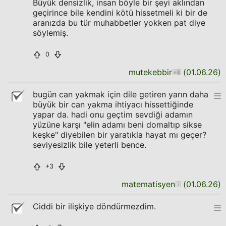
Büyük densizlik, insan böyle bir şeyi aklından
geçirince bile kendini kötü hissetmeli ki bir de
aranızda bu tür muhabbetler yokken pat diye
söylemiş.
0
mutekebbir
(
01.06.26
)
bugün can yakmak için dile getiren yarın daha
büyük bir can yakma ihtiyacı hissettiğinde
yapar da. hadi onu geçtim sevdiği adamın
yüzüne karşı "elin adamı beni domaltıp sikse
keşke" diyebilen bir yaratıkla hayat mı geçer?
seviyesizlik bile yeterli bence.
+3
matematisyen
(
01.06.26
)
Ciddi bir ilişkiye döndürmezdim.