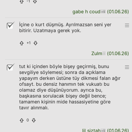
-1
gabe h coud
(
01.06.26
)
İçine o kurt düşmüş. Ayrılmazsan seni yer
bitirir. Uzatmaya gerek yok.
+1
Zulm
(
01.06.26
)
tut ki içinden böyle bişey geçirmiş, bunu
sevgiliye söylemesi; sonra da açıklama
yapayım derken üstüne tüy dikmesi falan ağır
ofsayt. bu densiz hanımın tek vukuatı bu
olamaz diye düşünüyorum. ayrıca bu,
başkasına sorulacak bişey değil bence;
tamamen kişinin mide hassasiyetine göre
tavır alınmalı.
0
lil siztah
(
01.06.26
)