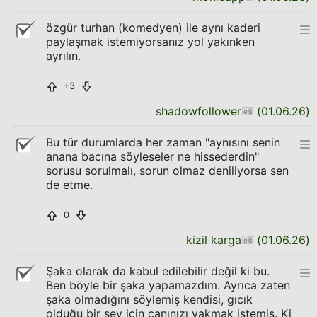
özgür turhan (komedyen)
ile aynı kaderi
paylaşmak istemiyorsanız yol yakınken
ayrılın.
+3
shadowfollower
(
01.06.26
)
Bu tür durumlarda her zaman "aynısını senin
anana bacına söyleseler ne hissederdin"
sorusu sorulmalı, sorun olmaz deniliyorsa sen
de etme.
0
kizil karga
(
01.06.26
)
Şaka olarak da kabul edilebilir değil ki bu.
Ben böyle bir şaka yapamazdım. Ayrıca zaten
şaka olmadığını söylemiş kendisi, gıcık
olduğu bir şey için canınızı yakmak istemiş. Ki