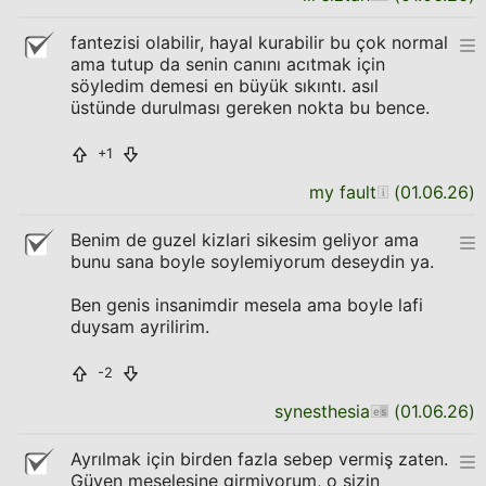
fantezisi olabilir, hayal kurabilir bu çok normal
ama tutup da senin canını acıtmak için
söyledim demesi en büyük sıkıntı. asıl
üstünde durulması gereken nokta bu bence.
+1
my fault
(
01.06.26
)
Benim de guzel kizlari sikesim geliyor ama
bunu sana boyle soylemiyorum deseydin ya.
Ben genis insanimdir mesela ama boyle lafi
duysam ayrilirim.
-2
synesthesia
(
01.06.26
)
Ayrılmak için birden fazla sebep vermiş zaten.
Güven meselesine girmiyorum, o sizin