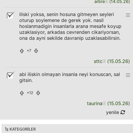
arbre
(
14.05.26
)
iliski yoksa, senin hosuna gitmeyen seyleri
oturup soylemene de gerek yok. nasil
hoslanmadigin insanlarla arana mesafe koyup
uzaklasiyor, arkadas cevrenden cikariyorsan,
ona da ayni sekilde davranip uzaklasabilirsin.
+7
sttc
(
15.05.26
)
abi iliskin olmayan insanla neyi konuscan, sal
gitsin.
+12
taurina
(
15.05.26
)
yenile
KATEGORILER