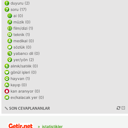
duyuru (2)
soru (17)
ai (0)
müzik (0)
film/dizi (1)
teknik (1)
medikal (0)
sözlük (0)
yabancı dil (0)
yer/yön (2)
alınık/satılık (0)
gönül işleri (0)
hayvan (1)
kayıp (0)
kan aranıyor (0)
ev/kalacak yer (0)
SON CEVAPLANANLAR
istatistikler