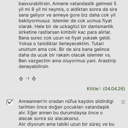
basvurabilirsin. Annene vatandaslik gelmesi 5
yil mi 8 yil mi neymis, o aldiktan sonra da sira
sana geliyor ve anneye gore biz daha cok yil
bekliyormusuz. Islemler de cok ucmus fiyat
olarak. Hele bir de uckagitci bir danismanlik
sirketine rastlarsan kimbilir kac para alirlar.
Bana surec cok uzun ve fiyat yuksek geldi.
Yoksa o tanidiklar ilerleyecektim. Tutari
unuttum ama cok. Bir de sira bana gelince
daha da ucuk bir rakam olacak islemler vs.
Ben vazgectim ama oluyormus yani. Arastirip
deneyebilirsin
-1
Kittie
(
04.04.26
)
Anneannen'in oradan nüfus kaydını sildirdigi
tarihten önce doğan çocukları vatandaşlık
alır. Eğer annen bu durumdaysa önce o
alacak sonra siz alacaksınız.
Alır diyorum ama tabiki uzun bir süreç ve bu