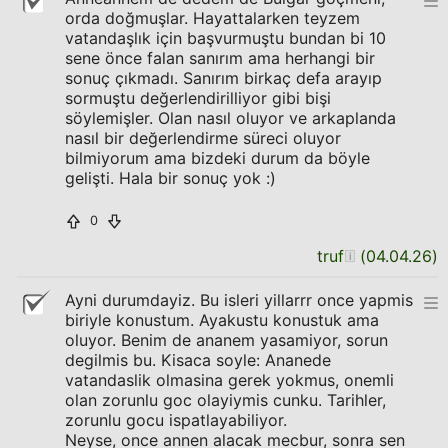
orda doğmuşlar. Hayattalarken teyzem
vatandaşlık için başvurmuştu bundan bi 10
sene önce falan sanırım ama herhangi bir
sonuç çıkmadı. Sanırım birkaç defa arayıp
sormuştu değerlendirilliyor gibi bişi
söylemişler. Olan nasıl oluyor ve arkaplanda
nasıl bir değerlendirme süreci oluyor
bilmiyorum ama bizdeki durum da böyle
gelişti. Hala bir sonuç yok :)
0
truf
(
04.04.26
)
Ayni durumdayiz. Bu isleri yillarrr once yapmis
biriyle konustum. Ayakustu konustuk ama
oluyor. Benim de ananem yasamiyor, sorun
degilmis bu. Kisaca soyle: Ananede
vatandaslik olmasina gerek yokmus, onemli
olan zorunlu goc olayiymis cunku. Tarihler,
zorunlu gocu ispatlayabiliyor.
Neyse, once annen alacak mecbur, sonra sen