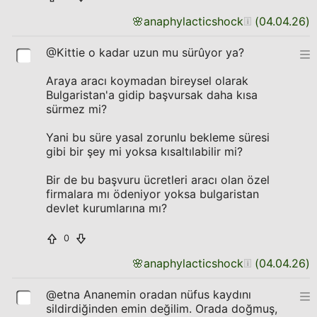
🌸
anaphylacticshock
(
04.04.26
)
@Kittie o kadar uzun mu sürûyor ya?
Araya aracı koymadan bireysel olarak
Bulgaristan'a gidip başvursak daha kısa
sürmez mi?
Yani bu süre yasal zorunlu bekleme süresi
gibi bir şey mi yoksa kısaltılabilir mi?
Bir de bu başvuru ücretleri aracı olan özel
firmalara mı ödeniyor yoksa bulgaristan
devlet kurumlarına mı?
0
🌸
anaphylacticshock
(
04.04.26
)
@etna Ananemin oradan nüfus kaydını
sildirdiğinden emin değilim. Orada doğmuş,