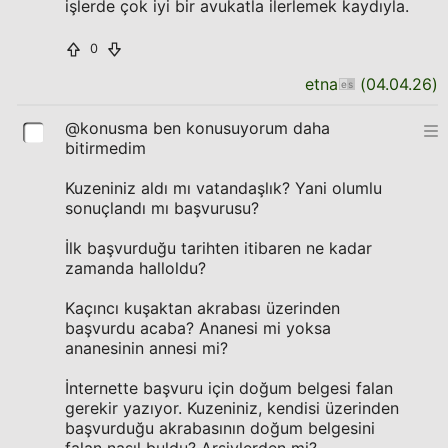
işlerde çok iyi bir avukatla ilerlemek kaydıyla.
0
etna
(
04.04.26
)
@konusma ben konusuyorum daha
bitirmedim
Kuzeniniz aldı mı vatandaşlık? Yani olumlu
sonuçlandı mı başvurusu?
İlk başvurduğu tarihten itibaren ne kadar
zamanda halloldu?
Kaçıncı kuşaktan akrabası üzerinden
başvurdu acaba? Ananesi mi yoksa
ananesinin annesi mi?
İnternette başvuru için doğum belgesi falan
gerekir yazıyor. Kuzeniniz, kendisi üzerinden
başvurduğu akrabasının doğum belgesini
falan nasıl buldu? Arşivlerden mi?