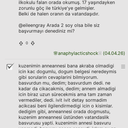
ilkokulu falan orada okumuş. 17 yaşındayken
zorunlu göç ile türkiye'ye gelmişler.
Belki de halen oranın da vatandaşıdır.
@eileengray Arada 2 soy olsa bile siz
başvurmayı denediniz mi?
0
🌸
anaphylacticshock
(
04.04.26
)
kuzenimin anneannesi bana akraba olmadigi
icin kac dogumlu, dogum belgesi neredeymis
gibi sorularin cevaplarini bilmiyorum.
basvurdun mu, dedim; basvurdum dedi. ne
kadar da cikacakmis, dedim; annem almadigi
icin biraz uzun sürecekmis ama tam zaman
vermediler, dedi. ivit ivit detay sormadim
acikcasi beni ilgilendirmedigi icin o kisimlar.
dedigim gibi, anneannesi orada dogmustu,
kuzenim anneannesi üstünden vatandaslik
basvurusu yapti. kuzenimin annesi basvuru