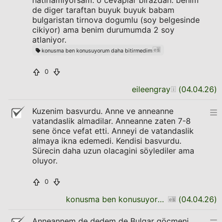
hatirlamiyorsam. o cevaplar birazdan. benim
de diger taraftan buyuk buyuk babam
bulgaristan tirnova dogumlu (soy belgesinde
cikiyor) ama benim durumumda 2 soy
atlaniyor.
konusma ben konusuyorum daha bitirmedim
0
eileengray
(
04.04.26
)
Kuzenim basvurdu. Anne ve anneanne
vatandaslik almadilar. Anneanne zaten 7-8
sene önce vefat etti. Anneyi de vatandaslik
almaya ikna edemedi. Kendisi basvurdu.
Sürecin daha uzun olacagini söylediler ama
oluyor.
0
konusma ben konusuyorum daha bitirmedim
(
04.04.26
)
Anneannem de dedem de Bulgar göçmeni,