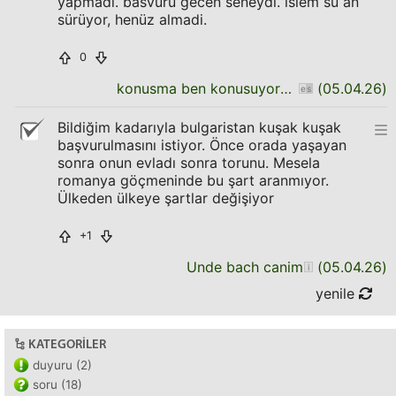
yapmadi. basvuru gecen seneydi. islem su an
sürüyor, henüz almadi.
0
konusma ben konusuyorum daha bitirmedim
(
05.04.26
)
Bildiğim kadarıyla bulgaristan kuşak kuşak
başvurulmasını istiyor. Önce orada yaşayan
sonra onun evladı sonra torunu. Mesela
romanya göçmeninde bu şart aranmıyor.
Ülkeden ülkeye şartlar değişiyor
+1
Unde bach canim
(
05.04.26
)
yenile
KATEGORILER
duyuru (2)
soru (18)