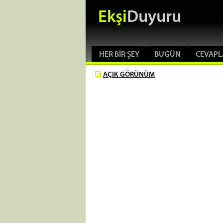
Ekşi
Duyuru
HER BIR ŞEY
BUGÜN
CEVAPL
AÇIK
GÖRÜNÜM