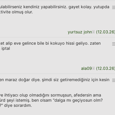
abilirseniz kendiniz yapabilirsiniz. gayet kolay. yutupda
ktivite olmuş olur.
yurtsuz john
(
12.03.26
t alip eve gelince bile bi kokuyo hissi geliyo. zaten
 iptal
ala09
(
12.03.26
en maraz doğar diye. şimdi siz getiremediğiniz için kesin
eye ihtiyacı olup olmadığını sormuşsun, afedersin ama
ürd şeyi istemiş. ben olsam "dalga mı geçiyosun olm?
?" diye sorardım.