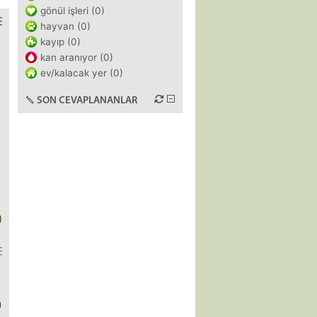
gönül işleri (0)
hayvan (0)
kayıp (0)
kan aranıyor (0)
ev/kalacak yer (0)
SON CEVAPLANANLAR
)
)