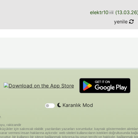
elektr10
(
13.03.26
yenile
Karanlık Mod
r.
yu, rakicandir
riği küçükler için sakıncalı olabilir. yazılardan yazarları sorumludur. kaynak göstermeden alınt
ar vermesi insan haklarına aykırıdır. web siteleri kullanıcıların istekleri doğrultusunda bağland
vcuttur. bir kullanıcı bir siteye bağlanmak istiyorsa bu onun tercihi ve hakkıdır. bağlanmak is