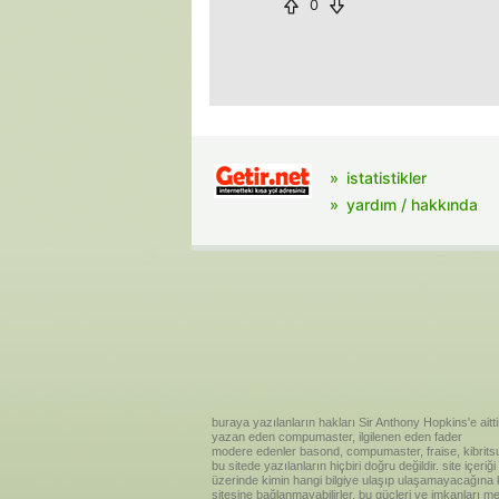
0
istatistikler
yardım / hakkında
buraya yazılanların hakları Sir Anthony Hopkins'e aitti
yazan eden compumaster, ilgilenen eden fader
modere edenler basond, compumaster, fraise, kibritsu
bu sitede yazılanların hiçbiri doğru değildir. site içe
üzerinde kimin hangi bilgiye ulaşıp ulaşamayacağına kar
sitesine bağlanmayabilirler. bu güçleri ve imkanları me