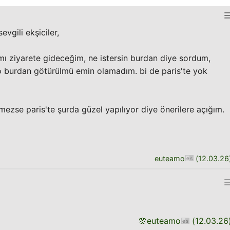
vgili ekşiciler,
mı ziyarete gideceğim, ne istersin burdan diye sordum,
burdan götürülmü emin olamadım. bi de paris'te yok
mezse paris'te şurda güzel yapılıyor diye önerilere açığım.
euteamo
(
12.03.26
🌸
euteamo
(
12.03.26