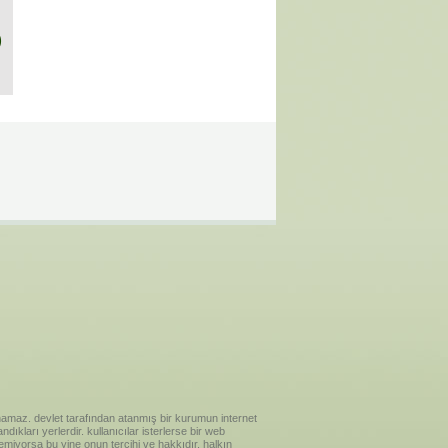
)
ılanamaz. devlet tarafından atanmış bir kurumun internet
ıkları yerlerdir. kullanıcılar isterlerse bir web
temiyorsa bu yine onun tercihi ve hakkıdır. halkın