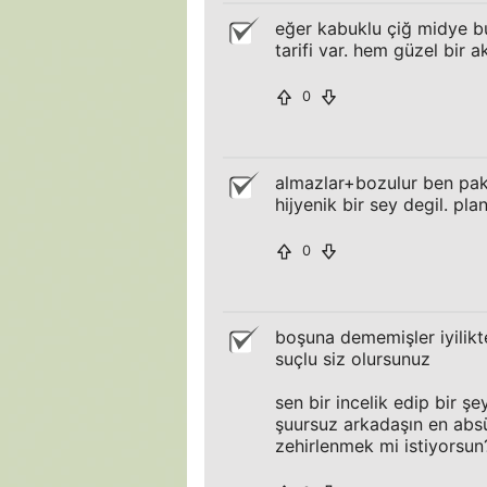
eğer kabuklu çiğ midye bul
tarifi var. hem güzel bir a
0
almazlar+bozulur ben pake
hijyenik bir sey degil. plan
0
boşuna dememişler iyilikt
suçlu siz olursunuz
sen bir incelik edip bir ş
şuursuz arkadaşın en abs
zehirlenmek mi istiyorsun