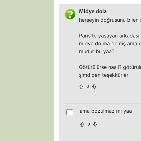
Midye dola
herşeyin doğrusunu bilen se
Paris'te yaşayan arkadaşı
midye dolma demiş ama o 
mudur bu yaa?
Götürülürse nasıl? götürül
şimdiden teşekkürler
0
ama bozulmaz mı yaa
0