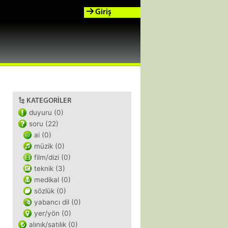
Giriş
KATEGORILER
duyuru (0)
soru (22)
ai (0)
müzik (0)
film/dizi (0)
teknik (3)
medikal (0)
sözlük (0)
yabancı dil (0)
yer/yön (0)
alınık/satılık (0)