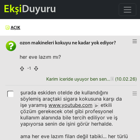
Ekşi
Duyuru
AÇIK
ozon makineleri kokuyu ne kadar yok ediyor?
her eve lazım mı?
-1
Karim iceride uyuyor ben seni dusunuyorum
(
10.02.26
)
şurada eskiden otelde de kullandığını
söylemiş araçtaki sigara kokusuna karşı da
işe yaramış
www.youtube.com
etkili
çözüm gerekecek otel gibi profesyonel
kullanım alanında bile tercih ediliyor ve iş
yapıyorsa senin de işini görür herhalde.
ama her eve lazım filan değil tabiki... her türlü