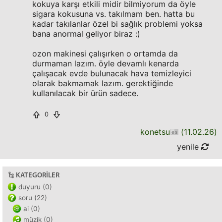
kokuya karşı etkili midir bilmiyorum da öyle
sigara kokusuna vs. takılmam ben. hatta bu
kadar takılanlar özel bi sağlık problemi yoksa
bana anormal geliyor biraz :)
ozon makinesi çalışırken o ortamda da
durmaman lazım. öyle devamlı kenarda
çalışacak evde bulunacak hava temizleyici
olarak bakmamak lazım. gerektiğinde
kullanılacak bir ürün sadece.
0
konetsu
(
11.02.26
)
yenile
KATEGORILER
duyuru (0)
soru (22)
ai (0)
müzik (0)