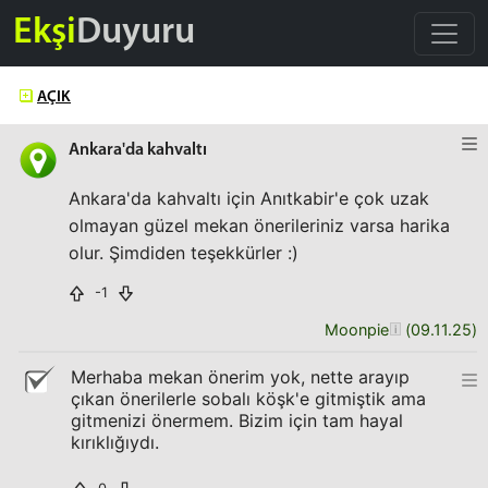
Ekşi
Duyuru
AÇIK
Ankara'da kahvaltı
Ankara'da kahvaltı için Anıtkabir'e çok uzak
olmayan güzel mekan önerileriniz varsa harika
olur. Şimdiden teşekkürler :)
-1
Moonpie
(
09.11.25
)
Merhaba mekan önerim yok, nette arayıp
çıkan önerilerle sobalı köşk'e gitmiştik ama
gitmenizi önermem. Bizim için tam hayal
kırıklığıydı.