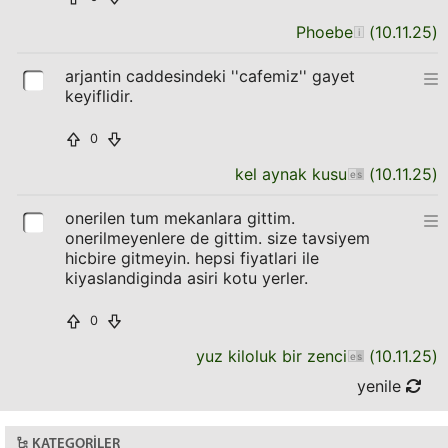
Phoebe
(
10.11.25
)
arjantin caddesindeki ''cafemiz'' gayet
keyiflidir.
0
kel aynak kusu
(
10.11.25
)
onerilen tum mekanlara gittim.
onerilmeyenlere de gittim. size tavsiyem
hicbire gitmeyin. hepsi fiyatlari ile
kiyaslandiginda asiri kotu yerler.
0
yuz kiloluk bir zenci
(
10.11.25
)
yenile
KATEGORILER