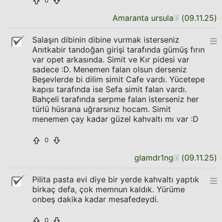
0
Amaranta ursula
(
09.11.25
)
Salaşın dibinin dibine vurmak isterseniz
Anıtkabir tandoğan girişi tarafında gümüş fırın
var opet arkasında. Simit ve Kır pidesi var
sadece :D. Menemen falan olsun derseniz
Beşevlerde bi dilim simit Cafe vardı. Yücetepe
kapısı tarafında ise Sefa simit falan vardı.
Bahçeli tarafında serpme falan isterseniz her
türlü hüsrana uğrarsınız hocam. Simit
menemen çay kadar güzel kahvaltı mı var :D
0
glamdr1ng
(
09.11.25
)
Pilita pasta evi diye bir yerde kahvaltı yaptık
birkaç defa, çok memnun kaldık. Yürüme
onbeş dakika kadar mesafedeydi.
0