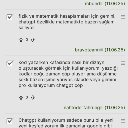
mbond
(
11.06.25
)
fizik ve matematik hesaplamaları için gemini.
chatgpt özellikle matematikte bazen sağlam
sallıyor.
0
bravoteam
(
11.06.25
)
kod yazarken kafasında nasıl bir dizayn
oluşturacak görmek için kullanıyorum, yazdığı
kodlar çoğu zaman çöp oluyor ama düşünme
şekli bazen işime yarıyor. claude veya gemini
pro kullanıyorum chatgpt çöp
0
nahtoderfahrung
(
11.06.25
)
Chatgpt kullanıyorum sadece bunu bile yeni
yeni keşfediyorum ilk zamanlar google gibi