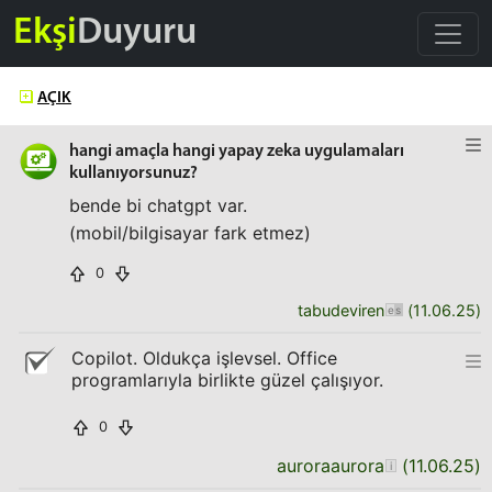
Ekşi
Duyuru
AÇIK
hangi amaçla hangi yapay zeka uygulamaları
kullanıyorsunuz?
bende bi chatgpt var.
(mobil/bilgisayar fark etmez)
0
tabudeviren
(
11.06.25
)
Copilot. Oldukça işlevsel. Office
programlarıyla birlikte güzel çalışıyor.
0
auroraaurora
(
11.06.25
)