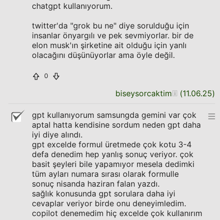
chatgpt kullanıyorum.
twitter'da "grok bu ne" diye sorulduğu için
insanlar önyargılı ve pek sevmiyorlar. bir de
elon musk'ın şirketine ait olduğu için yanlı
olacağını düşünüyorlar ama öyle değil.
0
biseysorcaktim
(
11.06.25
)
gpt kullanıyorum samsungda gemini var çok
aptal hatta kendisine sordum neden gpt daha
iyi diye alındı.
gpt excelde formul üretmede çok kotu 3-4
defa denedim hep yanlış sonuç veriyor. çok
basit şeyleri bile yapamıyor mesela dedimki
tüm ayları numara sırası olarak formulle
sonuç nisanda haziran falan yazdı.
sağlık konusunda gpt sorulara daha iyi
cevaplar veriyor birde onu deneyimledim.
copilot denemedim hiç excelde çok kullanırım