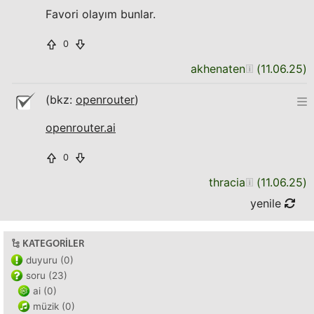
Favori olayım bunlar.
0
akhenaten
(
11.06.25
)
(bkz:
openrouter
)
openrouter.ai
0
thracia
(
11.06.25
)
yenile
KATEGORILER
duyuru (0)
soru (23)
ai (0)
müzik (0)