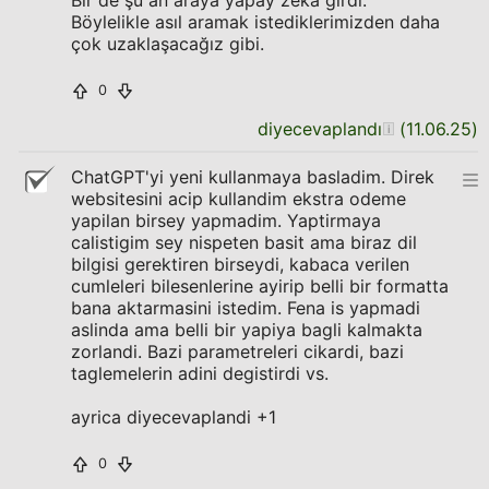
Bir de şu an araya yapay zeka girdi.
Böylelikle asıl aramak istediklerimizden daha
çok uzaklaşacağız gibi.
0
diyecevaplandı
(
11.06.25
)
ChatGPT'yi yeni kullanmaya basladim. Direk
websitesini acip kullandim ekstra odeme
yapilan birsey yapmadim. Yaptirmaya
calistigim sey nispeten basit ama biraz dil
bilgisi gerektiren birseydi, kabaca verilen
cumleleri bilesenlerine ayirip belli bir formatta
bana aktarmasini istedim. Fena is yapmadi
aslinda ama belli bir yapiya bagli kalmakta
zorlandi. Bazi parametreleri cikardi, bazi
taglemelerin adini degistirdi vs.
ayrica diyecevaplandi +1
0