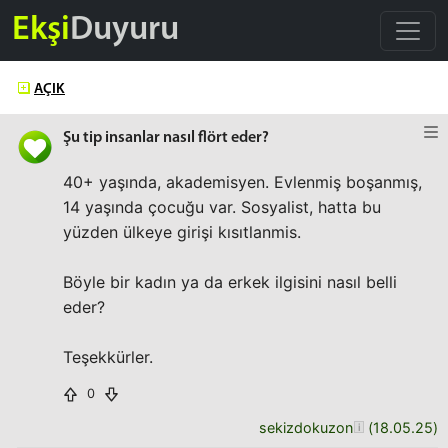
Ekşi
Duyuru
AÇIK
Şu tip insanlar nasıl flört eder?
40+ yaşında, akademisyen. Evlenmiş boşanmış,
14 yaşında çocuğu var. Sosyalist, hatta bu
yüzden ülkeye girişi kısıtlanmis.
Böyle bir kadın ya da erkek ilgisini nasıl belli
eder?
Teşekkürler.
0
sekizdokuzon
(
18.05.25
)