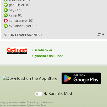
gönül işleri (0)
hayvan (0)
kayıp (0)
kan aranıyor (0)
ev/kalacak yer (0)
SON CEVAPLANANLAR
istatistikler
yardım / hakkında
Karanlık Mod
buraya yazılanların hakları Sir Anthony Hopkins'e aittir.
yazan eden compumaster, ilgilenen eden fader