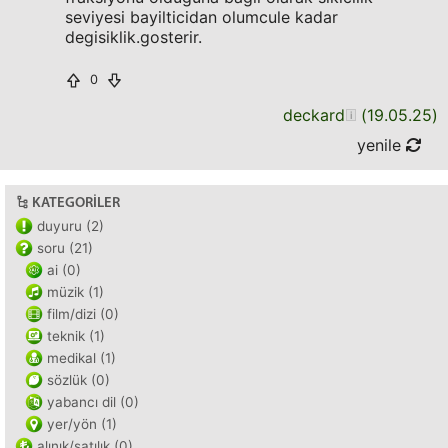
seviyesi bayilticidan olumcule kadar
degisiklik.gosterir.
0
deckard
(
19.05.25
)
yenile
KATEGORILER
duyuru (2)
soru (21)
ai (0)
müzik (1)
film/dizi (0)
teknik (1)
medikal (1)
sözlük (0)
yabancı dil (0)
yer/yön (1)
alınık/satılık (0)