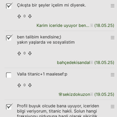
Çıkışta bir şeyler içelim mi diyerek.
0
Karim iceride uyuyor ben seni dusunuyorum
(
18.05.25
)
ben talibim kendisine;)
yakın yaşlarda ve sosyalistim
0
bahçedekisandal
(
18.05.25
)
Valla titanic+1 maalesef:p
0
🌸
sekizdokuzon
(
19.05.25
)
Profil buyuk olcude bana uyuyor, iceriden
bilgi veriyorum, titanic hakli. Solun hangi
fraksiyonu olduguna bagli olarak sikicilik