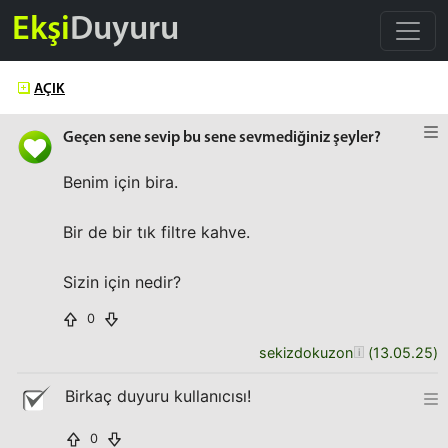
Ekşi
Duyuru
AÇIK
Geçen sene sevip bu sene sevmediğiniz şeyler?
Benim için bira.
Bir de bir tık filtre kahve.
Sizin için nedir?
0
sekizdokuzon
(
13.05.25
)
Birkaç duyuru kullanıcısı!
0