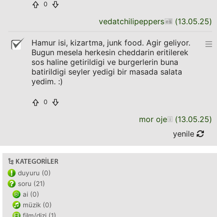
0
vedatchilipeppers
(
13.05.25
)
Hamur isi, kizartma, junk food. Agir geliyor.
Bugun mesela herkesin cheddarin eritilerek
sos haline getirildigi ve burgerlerin buna
batirildigi seyler yedigi bir masada salata
yedim. :)
0
mor oje
(
13.05.25
)
yenile
KATEGORILER
duyuru (0)
soru (21)
ai (0)
müzik (0)
film/dizi (1)