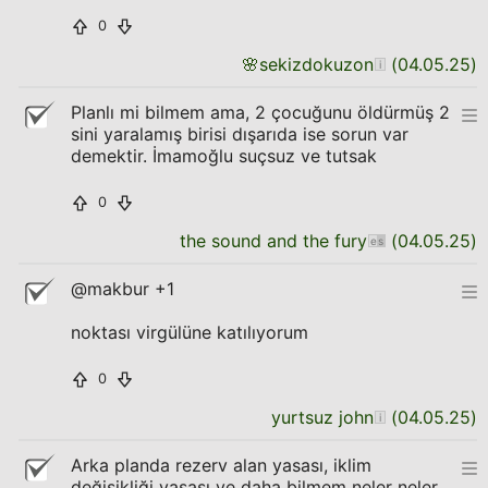
0
🌸
sekizdokuzon
(
04.05.25
)
Planlı mi bilmem ama, 2 çocuğunu öldürmüş 2
sini yaralamış birisi dışarıda ise sorun var
demektir. İmamoğlu suçsuz ve tutsak
0
the sound and the fury
(
04.05.25
)
@makbur +1
noktası virgülüne katılıyorum
0
yurtsuz john
(
04.05.25
)
Arka planda rezerv alan yasası, iklim
değişikliği yasası ve daha bilmem neler neler