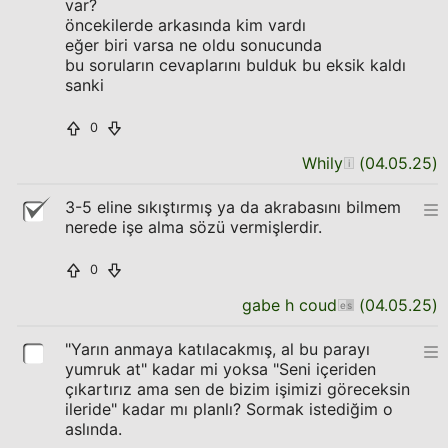
var?
öncekilerde arkasında kim vardı
eğer biri varsa ne oldu sonucunda
bu soruların cevaplarını bulduk bu eksik kaldı
sanki
0
Whily
(
04.05.25
)
3-5 eline sıkıştırmış ya da akrabasını bilmem
nerede işe alma sözü vermişlerdir.
0
gabe h coud
(
04.05.25
)
"Yarın anmaya katılacakmış, al bu parayı
yumruk at" kadar mi yoksa "Seni içeriden
çıkartırız ama sen de bizim işimizi göreceksin
ileride" kadar mı planlı? Sormak istediğim o
aslında.