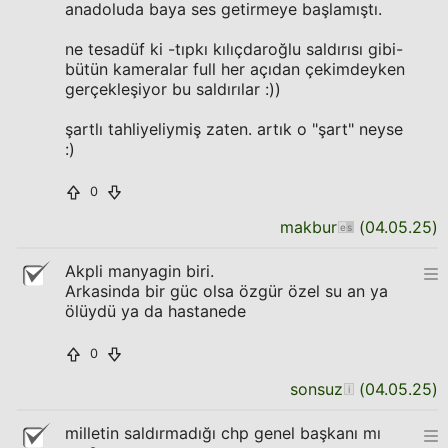
anadoluda baya ses getirmeye başlamıştı.
ne tesadüf ki -tıpkı kılıçdaroğlu saldırısı gibi-
bütün kameralar full her açıdan çekimdeyken
gerçekleşiyor bu saldırılar :))
şartlı tahliyeliymiş zaten. artık o "şart" neyse
:)
0
makbur
(
04.05.25
)
Akpli manyagin biri.
Arkasinda bir güc olsa özgür özel su an ya
ölüydü ya da hastanede
0
sonsuz
(
04.05.25
)
milletin saldırmadığı chp genel başkanı mı