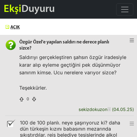
Ekşi
Duyuru
AÇIK
Özgür Özel'e yapılan saldırı ne derece planlı
sizce?
Saldırıyı gerçekleştiren şahsın özgür iradesiyle
karar alıp eyleme geçtiğini pek düşünmüyor
sanırım kimse. Ucu nerelere varıyor sizce?
Teşekkürler.
0
sekizdokuzon
(
04.05.25
)
100 de 100 planlı. neye şaşırıyoruz ki? daha
dün türkeşin kızını babasının mezarında
sıkıştırdılar. reis belediye tesislerinde alkol