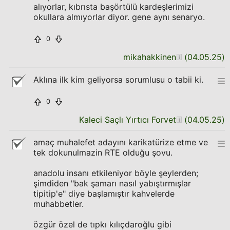
alıyorlar, kıbrısta başörtülü kardeşlerimizi
okullara almıyorlar diyor. gene aynı senaryo.
0
mikahakkinen
(
04.05.25
)
Aklına ilk kim geliyorsa sorumlusu o tabii ki.
0
Kaleci Saçlı Yırtıcı Forvet
(
04.05.25
)
amaç muhalefet adayını karikatürize etme ve
tek dokunulmazin RTE olduğu şovu.
anadolu insanı etkileniyor böyle şeylerden;
şimdiden "bak şamarı nasıl yabıştırmışlar
tipitip'e" diye başlamıştır kahvelerde
muhabbetler.
özgür özel de tıpkı kılıçdaroğlu gibi