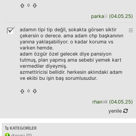
0
parka
(
04.05.25
)
adamın tipi tip değil, sokakta görsen siktir
çekersin o derece. ama adam chp başkanının
yanına yaklaşabiliyor. o kadar koruma vs
varken hemde.
adam özgür özel gelecek diye pansiyon
tutmuş, plan yapmış ama sebebi yemek kart
vermediler diyeymiş.
azmettiricisi bellidir. herkesin aklındaki adam
ve ekibi bu işin baş sorumlusudur.
0
rhan
(
04.05.25
)
yenile
KATEGORILER
duyuru (0)