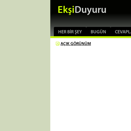
Ekşi
Duyuru
HER BIR ŞEY
BUGÜN
CEVAPL
AÇIK
GÖRÜNÜM