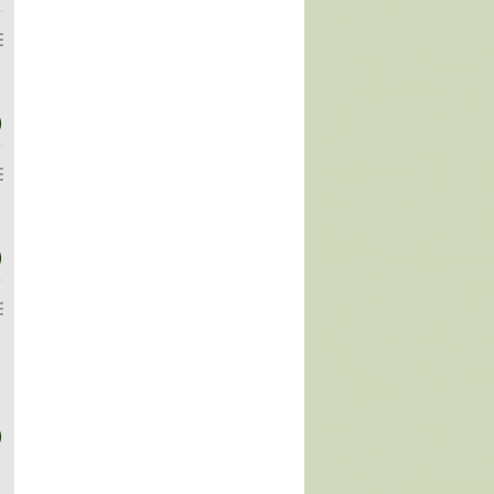
)
)
)