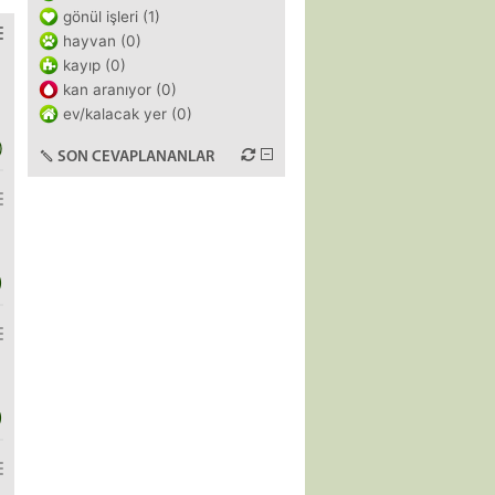
gönül işleri (1)
hayvan (0)
kayıp (0)
kan aranıyor (0)
ev/kalacak yer (0)
)
SON CEVAPLANANLAR
)
)