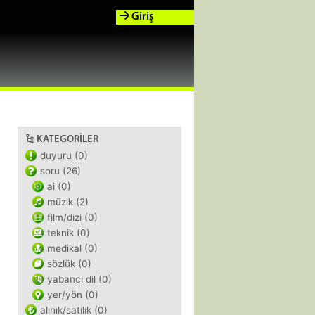
Giriş
KATEGORILER
duyuru (0)
soru (26)
ai (0)
müzik (2)
film/dizi (0)
teknik (0)
medikal (0)
sözlük (0)
yabancı dil (0)
yer/yön (0)
alınık/satılık (0)