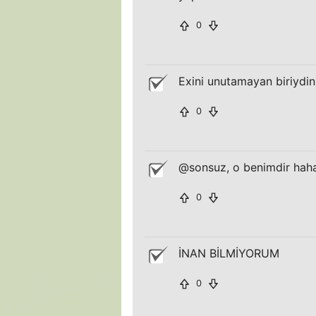
0
Exini unutamayan biriydin
0
@sonsuz, o benimdir hah
0
İNAN BİLMİYORUM
0