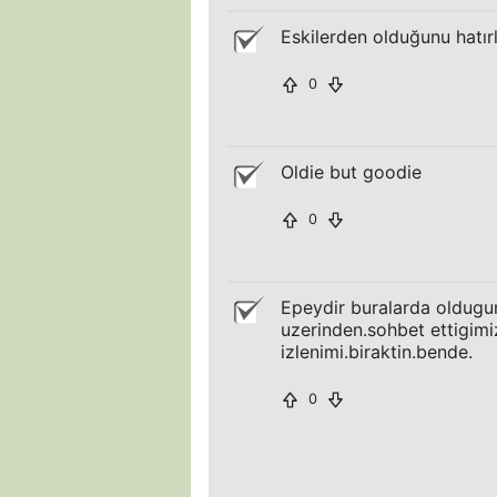
Eskilerden olduğunu hatır
0
Oldie but goodie
0
Epeydir buralarda oldugun
uzerinden.sohbet ettigimiz
izlenimi.biraktin.bende.
0