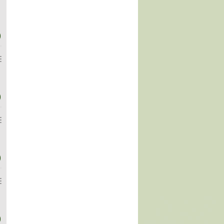
)
)
)
)