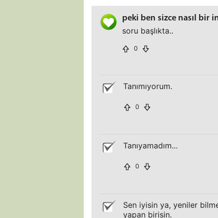
peki ben sizce nasıl bir 
soru başlıkta..
0
Tanımıyorum.
0
Tanıyamadım...
0
Sen iyisin ya, yeniler bil
yapan birisin.