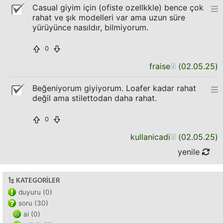
Casual giyim için (ofiste ozellkkle) bence çok
rahat ve şık modelleri var ama uzun süre
yürüyünce nasıldır, bilmiyorum.
0
fraise
(
02.05.25
)
Beğeniyorum giyiyorum. Loafer kadar rahat
değil ama stilettodan daha rahat.
0
kullanicadi
(
02.05.25
)
yenile
KATEGORILER
duyuru (0)
soru (30)
ai (0)