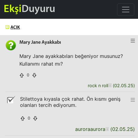
Ekşi
Duyuru
AÇIK
Mary Jane Ayakkabı
Mary Jane ayakkabıları beğeniyor musunuz?
Kullanımı rahat mı?
0
rock n roll
(
02.05.25
)
Stilettoya kıyasla çok rahat. Ön kısmı geniş
olanları tercih ediyorum.
0
auroraaurora
(
02.05.25
)