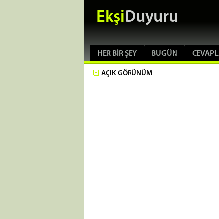
Ekşi
Duyuru
HER BIR ŞEY
BUGÜN
CEVAPL
AÇIK
GÖRÜNÜM