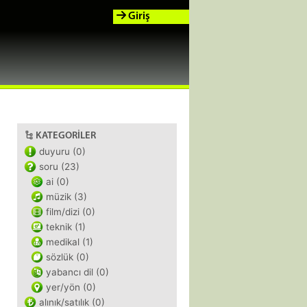
Giriş
KATEGORILER
duyuru (0)
soru (23)
ai (0)
müzik (3)
film/dizi (0)
teknik (1)
medikal (1)
sözlük (0)
yabancı dil (0)
yer/yön (0)
alınık/satılık (0)