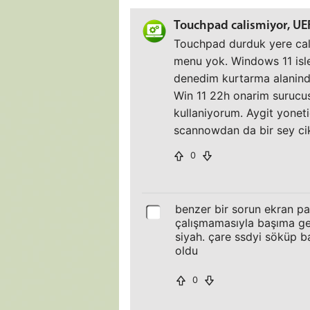
Touchpad calismiyor, UE
Touchpad durduk yere cali
menu yok. Windows 11 isle
denedim kurtarma alanindan
Win 11 22h onarim surucu
kullaniyorum. Aygit yonet
scannowdan da bir sey ci
0
benzer bir sorun ekran pa
çalışmamasıyla başıma gel
siyah. çare ssdyi söküp b
oldu
0