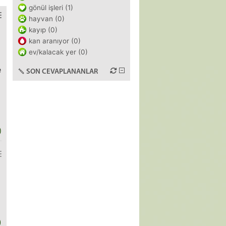
gönül işleri (1)
hayvan (0)
kayıp (0)
kan aranıyor (0)
ev/kalacak yer (0)
e
SON CEVAPLANANLAR
)
)