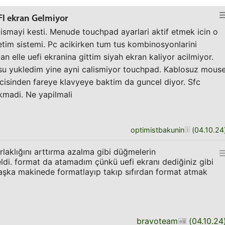
FI ekran Gelmiyor
smayi kesti. Menude touchpad ayarlari aktif etmek icin o
tim sistemi. Pc acikirken tum tus kombinosyonlarini
 elle uefi ekranina gittim siyah ekran kaliyor acilmiyor.
su yukledim yine ayni calismiyor touchpad. Kablosuz mous
icisinden fareye klavyeye baktim da guncel diyor. Sfc
kmadi. Ne yapilmali
optimistbakunin
(
04.10.24
rlaklığını arttırma azalma gibi düğmelerin
di. format da atamadım çünkü uefi ekranı dediğiniz gibi
aşka makinede formatlayıp takıp sıfırdan format atmak
bravoteam
(
04.10.24