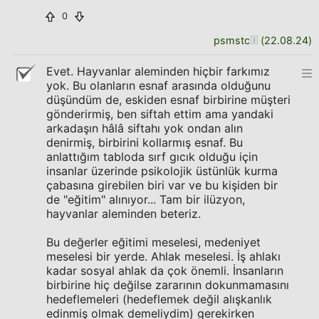
0
psmstc
(
22.08.24
)
Evet. Hayvanlar aleminden hiçbir farkımız
yok. Bu olanların esnaf arasında olduğunu
düşündüm de, eskiden esnaf birbirine müşteri
gönderirmiş, ben siftah ettim ama yandaki
arkadaşın hâlâ siftahı yok ondan alın
denirmiş, birbirini kollarmış esnaf. Bu
anlattığım tabloda sırf gıcık olduğu için
insanlar üzerinde psikolojik üstünlük kurma
çabasına girebilen biri var ve bu kişiden bir
de "eğitim" alınıyor... Tam bir ilüzyon,
hayvanlar aleminden beteriz.
Bu değerler eğitimi meselesi, medeniyet
meselesi bir yerde. Ahlak meselesi. İş ahlakı
kadar sosyal ahlak da çok önemli. İnsanların
birbirine hiç değilse zararının dokunmamasını
hedeflemeleri (hedeflemek değil alışkanlık
edinmiş olmak demeliydim) gerekirken