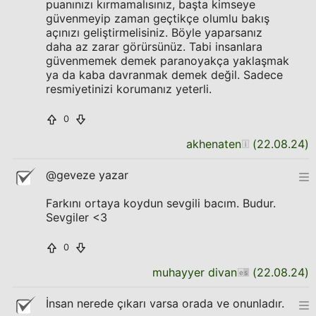
puanınızı kırmamalısınız, başta kimseye
güvenmeyip zaman geçtikçe olumlu bakış
açınızı geliştirmelisiniz. Böyle yaparsanız
daha az zarar görürsünüz. Tabi insanlara
güvenmemek demek paranoyakça yaklaşmak
ya da kaba davranmak demek değil. Sadece
resmiyetinizi korumanız yeterli.
0
akhenaten
(
22.08.24
)
@geveze yazar
Farkını ortaya koydun sevgili bacım. Budur.
Sevgiler <3
0
muhayyer divan
(
22.08.24
)
İnsan nerede çıkarı varsa orada ve onunladır.