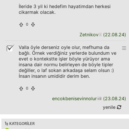
İleride 3 yil ki hedefim hayatimdan herkesi
cikarmak olacak.
0
Zetnikov
(
22.08.24
)
Valla öyle derseniz oyle olur, mefhuma da
bağlı. Örnek verdiğiniz yerlerde bulundum ve
evet o kontekstte işler böyle yürüyor ama
insana dair normu belirleyen de böyle tipler
değiller, o laf sokan arkadaşa selam olsun :)
İnsan insanın umididir derim ben.
0
encokbenisevinnolur
(
23.08.24
)
yenile
KATEGORILER