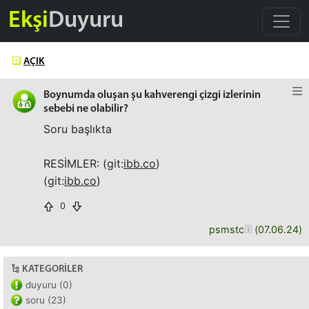
Ekşi
Duyuru
AÇIK
Boynumda oluşan şu kahverengi çizgi izlerinin
sebebi ne olabilir?
Soru başlıkta
RESİMLER: (git:
ibb.co
)
(git:
ibb.co
)
0
psmstc
(
07.06.24
)
KATEGORILER
duyuru (0)
soru (23)