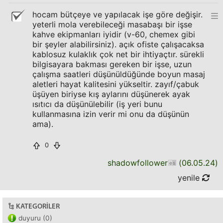
hocam bütçeye ve yapılacak işe göre değişir.
yeterli mola verebileceği masabaşı bir işse
kahve ekipmanları iyidir (v-60, chemex gibi
bir şeyler alabilirsiniz). açık ofiste çalışacaksa
kablosuz kulaklık çok net bir ihtiyaçtır. sürekli
bilgisayara bakması gereken bir işse, uzun
çalışma saatleri düşünüldüğünde boyun masaj
aletleri hayat kalitesini yükseltir. zayıf/çabuk
üşüyen biriyse kış aylarını düşünerek ayak
ısıtıcı da düşünülebilir (iş yeri bunu
kullanmasına izin verir mi onu da düşünün
ama).
0
shadowfollower
(
06.05.24
)
yenile
KATEGORILER
duyuru (0)