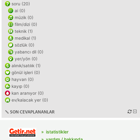
soru (20)
ai (0)
müzik (0)
film/dizi (0)
teknik (1)
medikal (1)
sözlük (0)
yabancı dil (0)
yer/yön (0)
alınık/satılık (1)
gönül işleri (0)
hayvan (0)
kayıp (0)
kan aranıyor (0)
ev/kalacak yer (0)
SON CEVAPLANANLAR
istatistikler
yardım / hakkında