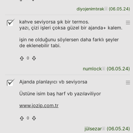
diyojenimtırak
(
06.05.24
)
kahve seviyorsa şık bir termos.
yazı, çizi işleri çoksa güzel bir ajanda+ kalem.
işin ne olduğunu söylersen daha farklı şeyler
de eklenebilir tabi.
0
numlock
(
06.05.24
)
Ajanda planlayıcı vb seviyorsa
Üstüne isim baş harf vb yazılaviliyor
www.jozip.com.tr
0
jülsezar
(
06.05.24
)