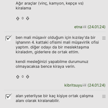
Ağır araçlar (vinç, kamyon, kepçe vs)
kiralama
0
etna
(
24.01.24
)
ben mali müşavir olduğum için kızılay'da bir
işhanınn 4. kattaki ofisimi mali müşavirlik ofisi
yaptım. diğer odayı da bir meslektaşıma
kiraladım, giderlere de ortak ettim.
kendi mesleğinizi yapabilme durumunuz
olmayacaksa bence kiraya verin.
0
kibritsuyu
(
24.01.24
)
alan yeterliyse bir kaç kişiye ortak çalışma
alanı olarak kiralanabilir.