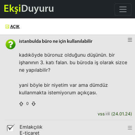
Ekşi
Duyuru
AÇIK
istanbulda büro ne için kullanılabilir
kadıköyde büronuz olduğunu düşünün. bir
işhanının 3. katı falan. bu büroda iş olarak sizce
ne yapılabilir?
yani böyle bir niyetim var ama dümdüz
kullanmakta istemiyorum açıkçası.
0
vss
(
24.01.24
)
Emlakçılık
E-ticaret