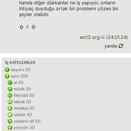
handa diğer dükkanlar ne iş yapıyor, onların
ihtiyaç duyduğu ortak bir problemi çözen bir
şeyler olabilir.
0
wct3 org
(
24.01.24
)
yenile
KATEGORILER
duyuru (0)
soru (20)
ai (0)
müzik (0)
film/dizi (0)
teknik (2)
medikal (0)
sözlük (0)
yabancı dil (0)
yer/yön (0)