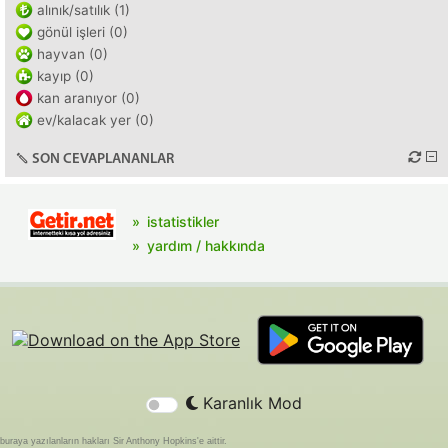
alınık/satılık (1)
gönül işleri (0)
hayvan (0)
kayıp (0)
kan aranıyor (0)
ev/kalacak yer (0)
SON CEVAPLANANLAR
istatistikler
yardım / hakkında
Karanlık Mod
buraya yazılanların hakları Sir Anthony Hopkins'e aittir.