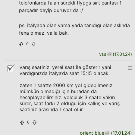
telefonlarda falan sürekli flypgs sırt çantası 1
parçadır deyip duruyor da :/
ps. italyada olan varsa yada tanıdığı olan aslında
fena olmaz. valla bak.
0
vss
(
17.01.24
)
varış saatinizi yerel saat ile gösterir yani
vardığınızda italya’da saat 15:15 olacak.
zaten 1 saatte 2000 km yol gidebilmeniz
mümkün olmadığı için buradan da
hesaplayabilirsiniz. yolculuk 3 saate yakın
sürer, saat farkı 2 olduğu için kalkış ve varış
saatiniz arasında 1 saat olur.
0
orient blue
(
17.01.24
)