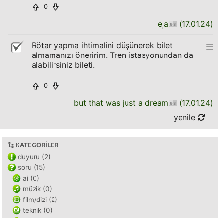
0
eja
(
17.01.24
)
Rötar yapma ihtimalini düşünerek bilet
almamanızı öneririm. Tren istasyonundan da
alabilirsiniz bileti.
0
but that was just a dream
(
17.01.24
)
yenile
KATEGORILER
duyuru (2)
soru (15)
ai (0)
müzik (0)
film/dizi (2)
teknik (0)