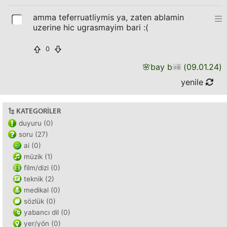
amma teferruatliymis ya, zaten ablamin
uzerine hic ugrasmayim bari :(
0
🌸
bay b
(
09.01.24
)
yenile
KATEGORILER
duyuru (0)
soru (27)
ai (0)
müzik (1)
film/dizi (0)
teknik (2)
medikal (0)
sözlük (0)
yabancı dil (0)
yer/yön (0)