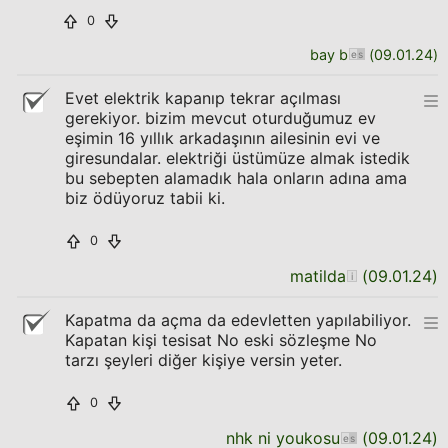
0
bay b
(
09.01.24
)
Evet elektrik kapanıp tekrar açılması
gerekiyor. bizim mevcut oturduğumuz ev
eşimin 16 yıllık arkadaşının ailesinin evi ve
giresundalar. elektriği üstümüze almak istedik
bu sebepten alamadık hala onların adına ama
biz ödüyoruz tabii ki.
0
matilda
(
09.01.24
)
Kapatma da açma da edevletten yapılabiliyor.
Kapatan kişi tesisat No eski sözleşme No
tarzı şeyleri diğer kişiye versin yeter.
0
nhk ni youkosu
(
09.01.24
)