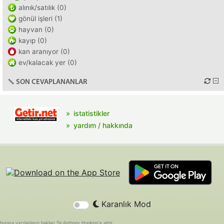
alınık/satılık (0)
gönül işleri (1)
hayvan (0)
kayıp (0)
kan aranıyor (0)
ev/kalacak yer (0)
SON CEVAPLANANLAR
istatistikler
yardım / hakkında
Karanlık Mod
buraya yazılanların hakları Sir Anthony Hopkins'e aittir.