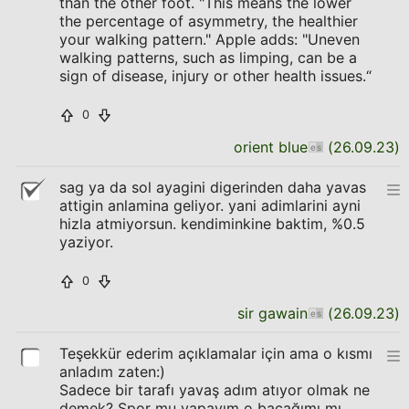
than the other foot. "This means the lower
the percentage of asymmetry, the healthier
your walking pattern." Apple adds: "Uneven
walking patterns, such as limping, can be a
sign of disease, injury or other health issues.“
0
orient blue
(
26.09.23
)
sag ya da sol ayagini digerinden daha yavas
attigin anlamina geliyor. yani adimlarini ayni
hizla atmiyorsun. kendiminkine baktim, %0.5
yaziyor.
0
sir gawain
(
26.09.23
)
Teşekkür ederim açıklamalar için ama o kısmı
anladım zaten:)
Sadece bir tarafı yavaş adım atıyor olmak ne
demek? Spor mu yapayım o bacağımı mı