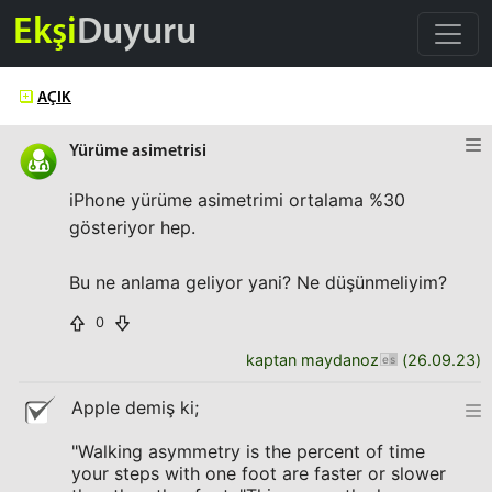
Ekşi
Duyuru
AÇIK
Yürüme asimetrisi
iPhone yürüme asimetrimi ortalama %30
gösteriyor hep.
Bu ne anlama geliyor yani? Ne düşünmeliyim?
0
kaptan maydanoz
(
26.09.23
)
Apple demiş ki;
"Walking asymmetry is the percent of time
your steps with one foot are faster or slower