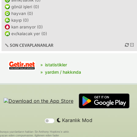
alınık/satılık (0)
gönül işleri (0)
hayvan (0)
kayıp (0)
kan aranıyor (0)
ev/kalacak yer (0)
SON CEVAPLANANLAR
istatistikler
yardım / hakkında
Karanlık Mod
buraya yazılanların hakları Sir Anthony Hopkins'e aittir.
yazan eden compumaster, ilgilenen eden fader