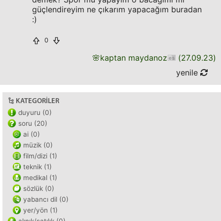
güçlendireyim ne çıkarım yapacağım buradan
:)
0
🌸
kaptan maydanoz
(
27.09.23
)
yenile
KATEGORILER
duyuru (0)
soru (20)
ai (0)
müzik (0)
film/dizi (1)
teknik (1)
medikal (1)
sözlük (0)
yabancı dil (0)
yer/yön (1)