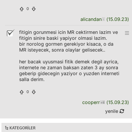
0
alicandan
(
15.09.23
)
fitigin gorunmesi icin MR cektirmen lazim ve
fitigin sinire baski yapiyor olmasi lazim.
bir norolog gormen gerekiyor kisaca, o da
MR isteyecek, sonra olaylar gelisecek..
her bacak uyusmasi fitik demek degil ayrica,
internete ne zaman baksan zaten 3 ay sonra
geberip gidecegin yaziyor o yuzden interneti
salla derim.
0
cooperr
(
15.09.23
)
yenile
KATEGORILER