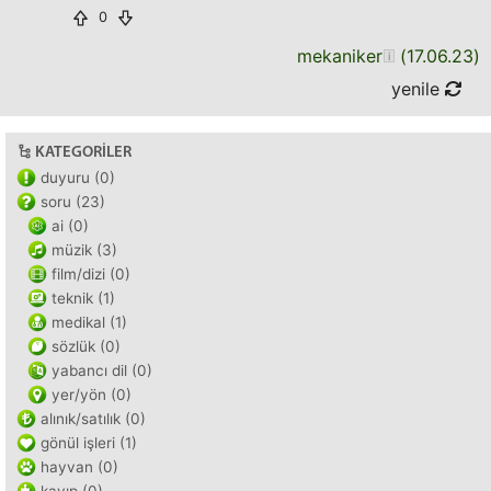
0
mekaniker
(
17.06.23
)
yenile
KATEGORILER
duyuru (0)
soru (23)
ai (0)
müzik (3)
film/dizi (0)
teknik (1)
medikal (1)
sözlük (0)
yabancı dil (0)
yer/yön (0)
alınık/satılık (0)
gönül işleri (1)
hayvan (0)