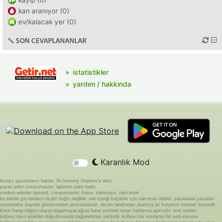
kayıp (0)
kan aranıyor (0)
ev/kalacak yer (0)
SON CEVAPLANANLAR
istatistikler
yardım / hakkında
Karanlık Mod
buraya yazılanların hakları Sir Anthony Hopkins'e aittir.
yazan eden compumaster, ilgilenen eden fader
modere edenler basond, compumaster, fraise, kibritsuyu, rakicandir
bu sitede yazılanların hiçbiri doğru değildir. site içeriği küçükler için sakıncalı olabilir. yazılardan yazarları
sorumludur. kaynak göstermeden alıntılanamaz. devlet tarafından atanmış bir kurumun internet üzerinde
kimin hangi bilgiye ulaşıp ulaşamayacağına karar vermesi insan haklarına aykırıdır. web siteleri
kullanıcıların istekleri doğrultusunda bağlandıkları yerlerdir. kullanıcılar isterlerse bir web sitesine