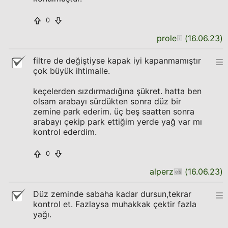
0
prole
(
16.06.23
)
filtre de değiştiyse kapak iyi kapanmamıştır
çok büyük ihtimalle.
keçelerden sızdırmadığına şükret. hatta ben
olsam arabayı sürdükten sonra düz bir
zemine park ederim. üç beş saatten sonra
arabayı çekip park ettiğim yerde yağ var mı
kontrol ederdim.
0
alperz
(
16.06.23
)
Düz zeminde sabaha kadar dursun,tekrar
kontrol et. Fazlaysa muhakkak çektir fazla
yağı.