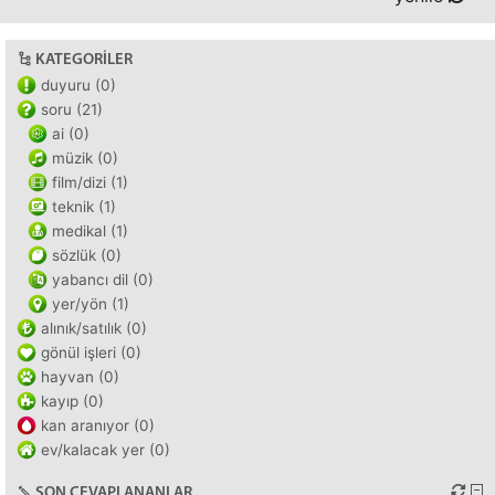
KATEGORILER
duyuru (0)
soru (21)
ai (0)
müzik (0)
film/dizi (1)
teknik (1)
medikal (1)
sözlük (0)
yabancı dil (0)
yer/yön (1)
alınık/satılık (0)
gönül işleri (0)
hayvan (0)
kayıp (0)
kan aranıyor (0)
ev/kalacak yer (0)
SON CEVAPLANANLAR