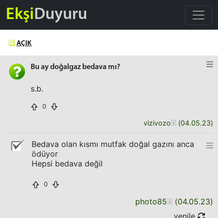
Ekşi
Duyuru
AÇIK
Bu ay doğalgaz bedava mı?
s.b.
0
vizivozo
(
04.05.23
)
Bedava olan kısmı mutfak doğal gazını anca
ödüyor
Hepsi bedava değil
0
photo85
(
04.05.23
)
yenile