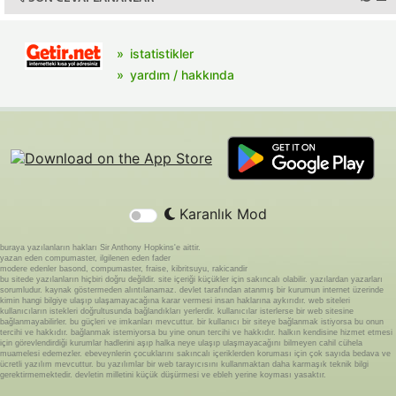
istatistikler
yardım / hakkında
Karanlık Mod
buraya yazılanların hakları Sir Anthony Hopkins'e aittir.
yazan eden compumaster, ilgilenen eden fader
modere edenler basond, compumaster, fraise, kibritsuyu, rakicandir
bu sitede yazılanların hiçbiri doğru değildir. site içeriği küçükler için sakıncalı olabilir. yazılardan yazarları
sorumludur. kaynak göstermeden alıntılanamaz. devlet tarafından atanmış bir kurumun internet üzerinde
kimin hangi bilgiye ulaşıp ulaşamayacağına karar vermesi insan haklarına aykırıdır. web siteleri
kullanıcıların istekleri doğrultusunda bağlandıkları yerlerdir. kullanıcılar isterlerse bir web sitesine
bağlanmayabilirler. bu güçleri ve imkanları mevcuttur. bir kullanıcı bir siteye bağlanmak istiyorsa bu onun
tercihi ve hakkıdır. bağlanmak istemiyorsa bu yine onun tercihi ve hakkıdır. halkın kendisine hizmet etmesi
için görevlendirdiği kurumlar hadlerini aşıp halka neye ulaşıp ulaşmayacağını bilmeyen cahil cühela
muamelesi edemezler. ebeveynlerin çocuklarını sakıncalı içeriklerden koruması için çok sayıda bedava ve
ücretli yazılım mevcuttur. bu yazılımlar bir web tarayıcısını kullanmaktan daha karmaşık teknik bilgi
gerektirmemektedir. devletin milletini küçük düşürmesi ve ebleh yerine koyması yasaktır.