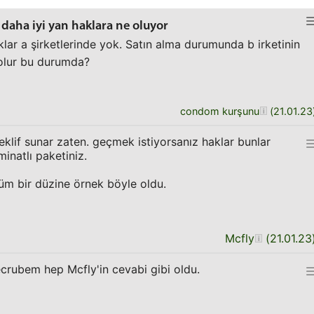
a daha iyi yan haklara ne oluyor
klar a şirketlerinde yok. Satın alma durumunda b irketinin
 olur bu durumda?
condom kurşunu
(
21.01.23
 teklif sunar zaten. geçmek istiyorsanız haklar bunlar
natlı paketiniz.
üm bir düzine örnek böyle oldu.
Mcfly
(
21.01.23
rubem hep Mcfly'in cevabi gibi oldu.