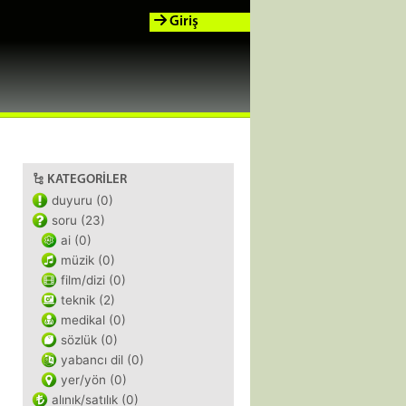
Giriş
KATEGORILER
duyuru (0)
soru (23)
ai (0)
müzik (0)
film/dizi (0)
teknik (2)
medikal (0)
sözlük (0)
yabancı dil (0)
yer/yön (0)
alınık/satılık (0)