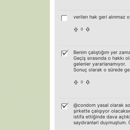
verilen hak geri alınmaz o
0
Benim çalıştığım yer zama
Geçiş sırasında o hakkı ol
gelenler yararlanamıyor.
Sonuç olarak o sürede geçt
0
@condom yasal olarak sor
şirkette çalışıyor olacaks
istifa ettiğinde dava açtı
saydıranlari duymuştum. Öy