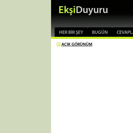
Ekşi
Duyuru
HER BIR ŞEY
BUGÜN
CEVAPL
AÇIK
GÖRÜNÜM