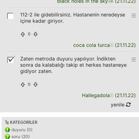
black holes in the sky
(
21.11.22
)
112-2 ile gidebilirsiniz. Hastanenin neredeyse
içine kadar giriyor.
0
coca cola turca
(
21.11.22
)
Zaten metroda duyuru yapılıyor. İndikten
sonra da kalabalığı takip et herkes hastaneye
gidiyor zaten.
0
Hallegadola
(
21.11.22
)
yenile
KATEGORILER
duyuru (0)
soru (20)