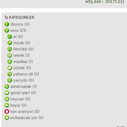
erty_ksk
(
03.11.22
)
KATEGORILER
duyuru (0)
soru (21)
ai (0)
müzik (0)
film/dizi (0)
teknik (1)
medikal (1)
sözlük (0)
yabancı dil (0)
yer/yön (0)
alınık/satılık (1)
gönül işleri (0)
hayvan (0)
kayıp (0)
kan aranıyor (0)
ev/kalacak yer (0)