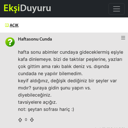
Ekşi
Duyuru
AÇIK
Haftasonu Cunda
hafta sonu abimler cundaya gideceklermiş eşiyle
kafa dinlemeye. bizi de taktılar peşlerine, yazları
çok gittim ama rakı balık deniz vs. dışında
cundada ne yapılır bilemedim.
keyif aldığınız, değişik dediğiniz bir şeyler var
mıdır? şuraya gidin şunu yapın vs.
diyebileceğiniz.
tavsiyelere açığız.
not: şeytan sofrası hariç :)
0