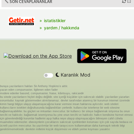
SON CEVAPLANANLAR
istatistikler
yardım / hakkında
Karanlık Mod
buraya yazılanların hakları Sir Anthony Hopkins'e aittir.
yazan eden compumaster, ilgilenen eden fader
modere edenler basond, compumaster, fraise, kibritsuyu, rakicandir
bu sitede yazılanların hiçbiri doğru değildir. site içeriği küçükler için sakıncalı olabilir. yazılardan yazarları
sorumludur. kaynak göstermeden alıntılanamaz. devlet tarafından atanmış bir kurumun internet üzerinde
kimin hangi bilgiye ulaşıp ulaşamayacağına karar vermesi insan haklarına aykırıdır. web siteleri
kullanıcıların istekleri doğrultusunda bağlandıkları yerlerdir. kullanıcılar isterlerse bir web sitesine
bağlanmayabilirler. bu güçleri ve imkanları mevcuttur. bir kullanıcı bir siteye bağlanmak istiyorsa bu onun
tercihi ve hakkıdır. bağlanmak istemiyorsa bu yine onun tercihi ve hakkıdır. halkın kendisine hizmet etmesi
için görevlendirdiği kurumlar hadlerini aşıp halka neye ulaşıp ulaşmayacağını bilmeyen cahil cühela
muamelesi edemezler. ebeveynlerin çocuklarını sakıncalı içeriklerden koruması için çok sayıda bedava ve
ücretli yazılım mevcuttur. bu yazılımlar bir web tarayıcısını kullanmaktan daha karmaşık teknik bilgi
gerektirmemektedir. devletin milletini küçük düşürmesi ve ebleh yerine koyması yasaktır.