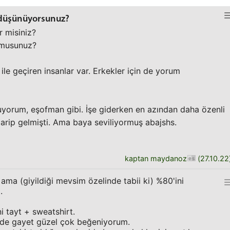
 düşünüyorsunuz?
 misiniz?
r musunuz?
le geçiren insanlar var. Erkekler için de yorum
uyorum, eşofman gibi. İşe giderken en azından daha özenli
arip gelmişti. Ama baya seviliyormuş abajshs.
kaptan maydanoz
(
27.10.22
ama (giyildiği mevsim özelinde tabii ki) %80'ini
.
 tayt + sweatshirt.
 de gayet güzel çok beğeniyorum.