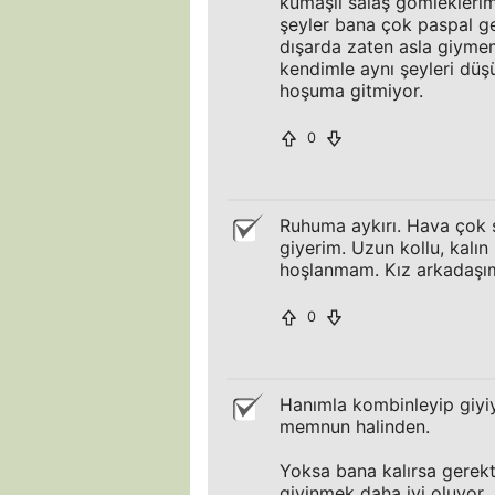
kumaşlı salaş gömleklerim
şeyler bana çok paspal ge
dışarda zaten asla giyme
kendimle aynı şeyleri dü
hoşuma gitmiyor.
0
Ruhuma aykırı. Hava çok s
giyerim. Uzun kollu, kalı
hoşlanmam. Kız arkadaşım 
0
Hanımla kombinleyip giyi
memnun halinden.
Yoksa bana kalırsa gerek
giyinmek daha iyi oluyor.