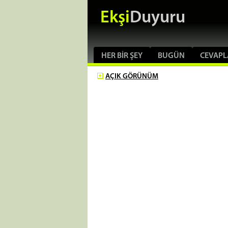
Ekşi
Duyuru
HER BIR ŞEY
BUGÜN
CEVAPL
AÇIK
GÖRÜNÜM