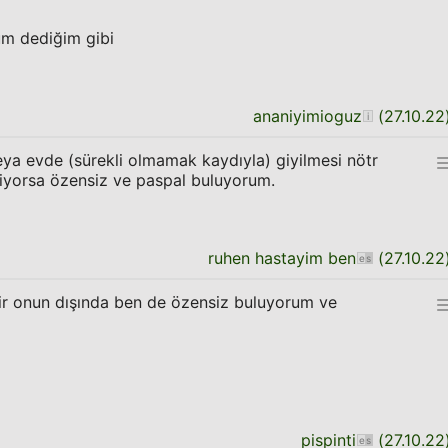
m dediğim gibi
ananiyimioguz
(
27.10.22
ya evde (sürekli olmamak kaydıyla) giyilmesi nötr
iyiyorsa özensiz ve paspal buluyorum.
ruhen hastayim ben
(
27.10.22
lir onun dışında ben de özensiz buluyorum ve
pispinti
(
27.10.22