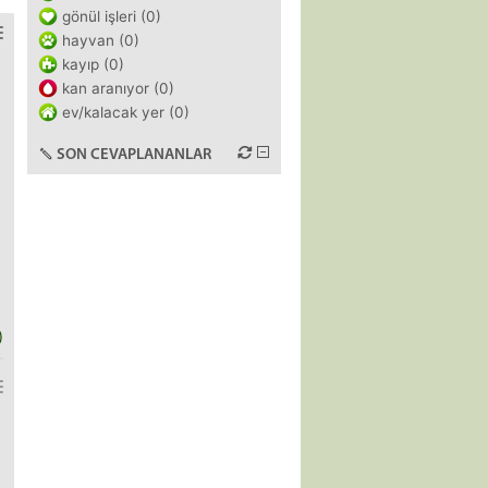
gönül işleri (0)
hayvan (0)
kayıp (0)
kan aranıyor (0)
ev/kalacak yer (0)
SON CEVAPLANANLAR
)