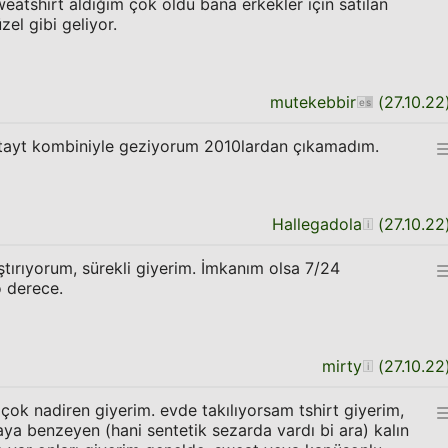
eatshirt aldığım çok oldu bana erkekler için satılan
el gibi geliyor.
mutekebbir
(
27.10.22
+tayt kombiniyle geziyorum 2010lardan çıkamadım.
Hallegadola
(
27.10.22
tırıyorum, sürekli giyerim. İmkanım olsa 7/24
 derece.
mirty
(
27.10.22
çok nadiren giyerim. evde takılıyorsam tshirt giyerim,
aya benzeyen (hani sentetik sezarda vardı bi ara) kalın