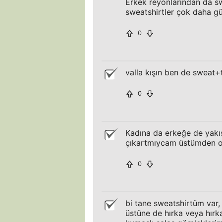
Erkek reyonlarından da sw
sweatshirtler çok daha güz
0
valla kışın ben de sweat
0
Kadına da erkeğe de yakış
çıkartmıycam üstümden o
0
bi tane sweatshirtüm var, 
üstüne de hırka veya hırk