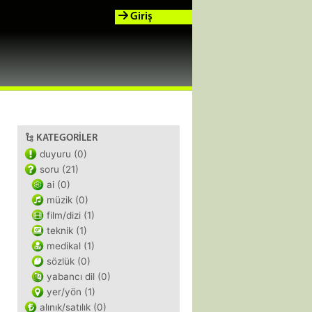
Giriş
KATEGORILER
duyuru (0)
soru (21)
ai (0)
müzik (0)
film/dizi (1)
teknik (1)
medikal (1)
sözlük (0)
yabancı dil (0)
yer/yön (1)
alınık/satılık (0)