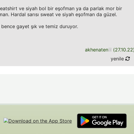
atshirt ve siyah bol bir eşofman ya da parlak mor bir
fman. Hardal sarısı sweat ve siyah eşofman da güzel.
 bence gayet şık ve temiz duruyor.
akhenaten
(
27.10.22
yenile