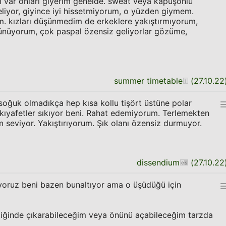
 var onları giyerim genelde. sweat veya kapüşonlu
liyor, giyince iyi hissetmiyorum, o yüzden giymem.
m. kızları düşünmedim de erkeklere yakıştırmıyorum,
şünüyorum, çok paspal özensiz geliyorlar gözüme,
summer timetable
(
27.10.22
oğuk olmadıkça hep kısa kollu tişört üstüne polar
n kıyafetler sıkıyor beni. Rahat edemiyorum. Terlemekten
seviyor. Yakıştırıyorum. Şık olanı özensiz durmuyor.
dissendium
(
27.10.22
yoruz beni bazen bunaltıyor ama o üşüdüğü için
tiğinde çıkarabileceğim veya önünü açabileceğim tarzda