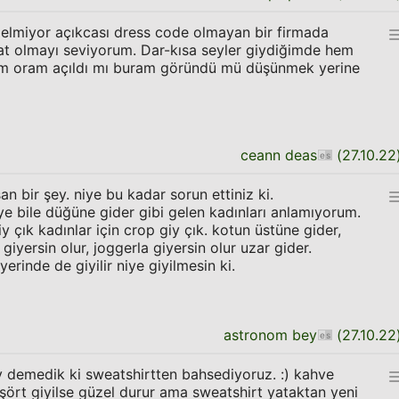
elmiyor açıkcası dress code olmayan bir firmada
hat olmayı seviyorum. Dar-kısa seyler giydiğimde hem
Hem oram açıldı mı buram göründü mü düşünmek yerine
ceann deas
(
27.10.22
n bir şey. niye bu kadar sorun ettiniz ki.
 bile düğüne gider gibi gelen kadınları anlamıyorum.
giy çık kadınlar için crop giy çık. kotun üstüne gider,
 giyersin olur, joggerla giyersin olur uzar gider.
erinde de giyilir niye giyilmesin ki.
astronom bey
(
27.10.22
y demedik ki sweatshirtten bahsediyoruz. :) kahve
şört giyilse güzel durur ama sweatshirt yataktan yeni