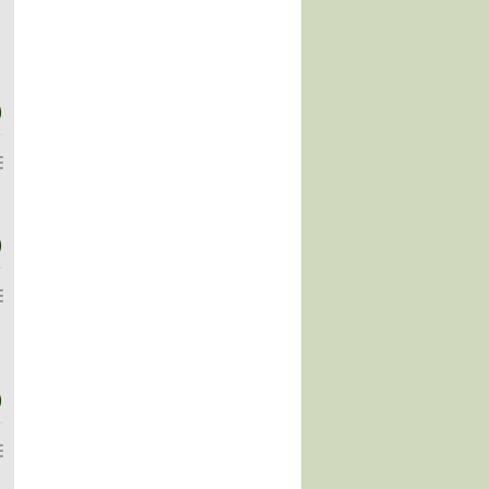
)
)
)