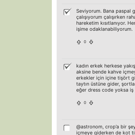
Seviyorum. Bana paspal g
çalışıyorum çalışırken ra
hareketim kısıtlanıyor. 
işime odaklanabiliyorum.
0
kadın erkek herkese yakışa
aksine bende kahve içmeye
erkekler için içine tişört 
taytın üstüne gider, şortla
eğer dress code yoksa iş y
0
@astronom, crop’a bir şe
içmeye giderken de kot ti