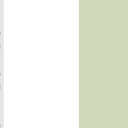
)
)
)