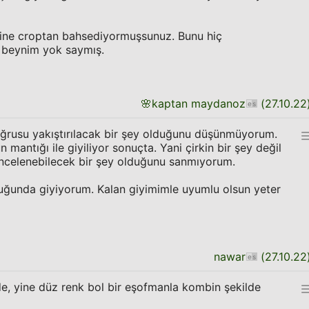
çine croptan bahsediyormuşsunuz. Bunu hiç
 beynim yok saymış.
🌸
kaptan maydanoz
(
27.10.22
ğrusu yakıştırılacak bir şey olduğunu düşünmüyorum.
 mantığı ile giyiliyor sonuçta. Yani çirkin bir şey değil
incelenebilecek bir şey olduğunu sanmıyorum.
uğunda giyiyorum. Kalan giyimimle uyumlu olsun yeter
nawar
(
27.10.22
e, yine düz renk bol bir eşofmanla kombin şekilde