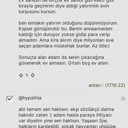
Ev sahibin de birçok ev sahibi gibi keko gibi
kirayla geçinirim diye aldığı yatırımlık evin
turşusunu kursun.
ben emlakın yatırım olduğunu düşünmüyorum.
Kişisel görüşümdür bu. Benim anneanneden
kaldığı için duruyor yoksa gidip para verip
almadım. Ama kira alırım diye milyonları eve
saçan adamlara müstehak bunlar. Az bile:)
Sonuçta alan adam da senin çıkacağına
güvenerek ev almasın. Gitsin boş ev alsın.
0
anten
(
17.10.22
)
@hypathia
abi tamam sen haklısın. ekşi sözlükçü daima
haklıdır zaten :) adam hasta paraya ihtiyacı
var diyelim yine sen haklısın. Yaşasın Sjw,
halkların kardeşliği, sokak hayvanları uhüüüw.