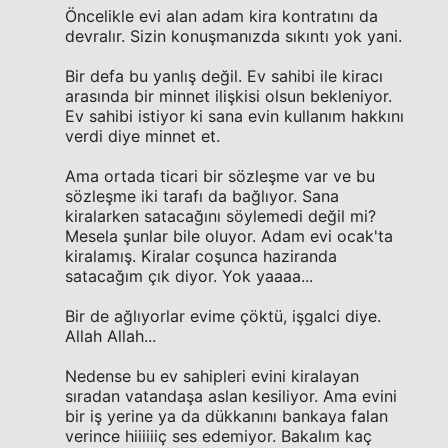
Öncelikle evi alan adam kira kontratını da
devralır. Sizin konuşmanızda sıkıntı yok yani.
Bir defa bu yanlış değil. Ev sahibi ile kiracı
arasında bir minnet ilişkisi olsun bekleniyor.
Ev sahibi istiyor ki sana evin kullanım hakkını
verdi diye minnet et.
Ama ortada ticari bir sözleşme var ve bu
sözleşme iki tarafı da bağlıyor. Sana
kiralarken satacağını söylemedi değil mi?
Mesela şunlar bile oluyor. Adam evi ocak'ta
kiralamış. Kiralar coşunca haziranda
satacağım çık diyor. Yok yaaaa...
Bir de ağlıyorlar evime çöktü, işgalci diye.
Allah Allah...
Nedense bu ev sahipleri evini kiralayan
sıradan vatandaşa aslan kesiliyor. Ama evini
bir iş yerine ya da dükkanını bankaya falan
verince hiiiiiiç ses edemiyor. Bakalım kaç