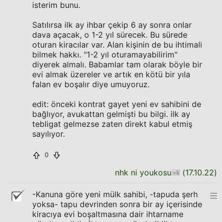
isterim bunu.
Satılırsa ilk ay ihbar çekip 6 ay sonra onlar
dava açacak, o 1-2 yıl sürecek. Bu sürede
oturan kiracılar var. Alan kişinin de bu ihtimali
bilmek hakkı. "1-2 yıl oturamayabilirim"
diyerek almalı. Babamlar tam olarak böyle bir
evi almak üzereler ve artık en kötü bir yıla
falan ev boşalır diye umuyoruz.
edit: önceki kontrat gayet yeni ev sahibini de
bağlıyor, avukattan gelmişti bu bilgi. ilk ay
tebligat gelmezse zaten direkt kabul etmiş
sayılıyor.
0
nhk ni youkosu
(
17.10.22
)
-Kanuna göre yeni mülk sahibi, -tapuda şerh
yoksa- tapu devrinden sonra bir ay içerisinde
kiracıya evi boşaltmasına dair ihtarname