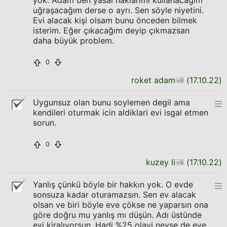
yok. Adam ben yasal haklarımı kullanacağım
uğraşacağım derse o ayrı. Sen söyle niyetini.
Evi alacak kişi olsam bunu önceden bilmek
isterim. Eğer çıkacağım deyip çıkmazsan
daha büyük problem.
0
roket adam
(
17.10.22
)
Uygunsuz olan bunu soylemen degil ama
kendileri oturmak icin aldiklari evi isgal etmen
sorun.
0
kuzey li
(
17.10.22
)
Yanlış çünkü böyle bir hakkın yok. O evde
sonsuza kadar oturamazsın. Sen ev alacak
olsan ve biri böyle eve çökse ne yaparsın ona
göre doğru mu yanlış mı düşün. Adı üstünde
evi kiralıyorsun. Hadi %25 olayi neyse de eve