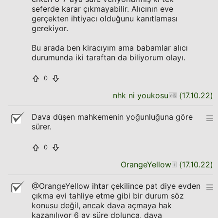
seferde karar çıkmayabilir. Alıcının eve
gerçekten ihtiyacı olduğunu kanıtlaması
gerekiyor.
Bu arada ben kiracıyım ama babamlar alıcı
durumunda iki taraftan da biliyorum olayı.
0
nhk ni youkosu
(
17.10.22
)
Dava düşen mahkemenin yoğunluğuna göre
sürer.
0
OrangeYellow
(
17.10.22
)
@OrangeYellow ihtar çekilince pat diye evden
çıkma evi tahliye etme gibi bir durum söz
konusu değil, ancak dava açmaya hak
kazanılıyor 6 ay süre dolunca, dava