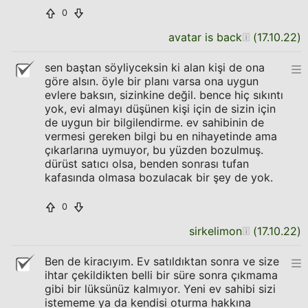
0
avatar is back
(
17.10.22
)
sen baştan söyliyceksin ki alan kişi de ona
göre alsın. öyle bir planı varsa ona uygun
evlere baksın, sizinkine değil. bence hiç sıkıntı
yok, evi almayı düşünen kişi için de sizin için
de uygun bir bilgilendirme. ev sahibinin de
vermesi gereken bilgi bu en nihayetinde ama
çıkarlarına uymuyor, bu yüzden bozulmuş.
dürüst satıcı olsa, benden sonrası tufan
kafasında olmasa bozulacak bir şey de yok.
0
sirkelimon
(
17.10.22
)
Ben de kiracıyım. Ev satıldıktan sonra ve size
ihtar çekildikten belli bir süre sonra çıkmama
gibi bir lüksünüz kalmıyor. Yeni ev sahibi sizi
istememe ya da kendisi oturma hakkına