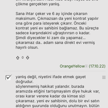
çökme gerçekten yanlış.
Sana ihtar çeker ve 6 ay içinde çıkarsın
maksimum. Çıkmazsan da yeni kontrat yapılır
ona göre para isteyerek çıkarır. Önceki
kontrat yeni ev sahibini bağlamaz. Bu süreçte
sadece karşındakini uğraştırırsın o kadar.
Şimdi diyecekler ki zam da yapamaz...
çıkaramaz da.. adam sana direkt evi vermiş
hayırlı olsun.
0
OrangeYellow
(
17.10.22
)
yanlış değil, niyetini ifade etmek gayet
doğrudur.
söylenmemiş hakikat yalandır. burada
aramızda etiğini tartışmayalım diye hukuk var,
orası karar verene kadar da kimse sizi
çıkaramaz. yeni ev sahibinin, dolu bir evi satın
aldığının şuurunda olduğunu unutmayın. bütün