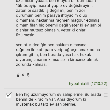
üzülmesin yaaaa, ben 6 ayda bir durmadan
15k ödeyip masraf yapıp ev değiştireyim,
zaten bi saatlik iş değil mi, benim zor
durumum benim paraya ihtiyacım olup
olmamam, haklarıma rağmen mağdur edilmiş
olmam filan hiç önemli değil yeter ki ev sahibi
olanlar mutsuz olmasın, yeter ki onlar
üzülmesin.
sen otur dediğin ben hakkım olmasına
rağmen iki katı para verip uğraşmamak adına
çıktım gitim, ben burada yasa hak hukuk
diyorum, umarım kimse sizin kiracınız olmak
zorunda kalmaz.
0
hypathia
(
17.10.22
)
Ben hiç üzülmüyorum ev sahiplerine. Bu arada
benim de kiracım var. Ama diyorum ki
müstehak bu tarz ev sahiplerine.