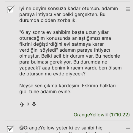
İyi ne deyim sonsuza kadar otursun. adamın
paraya ihtiyacı var belki gerçekten. Bu
durumda cidden zorbalık.
"6 ay sonra ev sahibim başta uzun yıllar
oturacağım konusunda anlaştığımızı ama
fikrini değiştirdiğini evi satmaya karar
verdiğini söyledi" adamın paraya ihtiyacı
olmuştur. Belki acil bir durum var. Bu nedenle
para bulması gerekiyor. Bu durumda ne
yapacak? aaa benim kiracım vardı. ben ölsem
de otursun mu evde diyecek?
Neyse sen çıkma kardeşim. Eskimo halkları
gibi tüne adamın evine.
0
OrangeYellow
(
17.10.22
)
@OrangeYellow yeter ki ev sahibi hiç