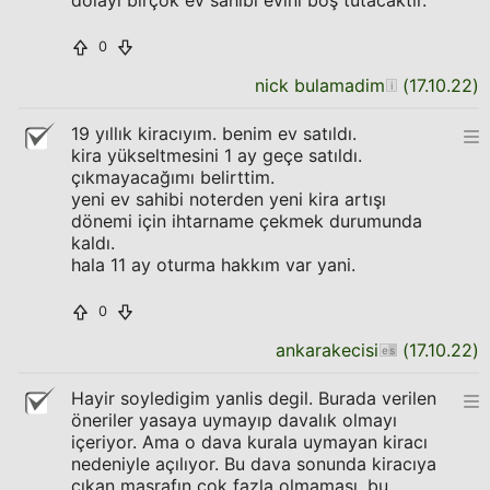
dolayı birçok ev sahibi evini boş tutacaktır.
0
nick bulamadim
(
17.10.22
)
19 yıllık kiracıyım. benim ev satıldı.
kira yükseltmesini 1 ay geçe satıldı.
çıkmayacağımı belirttim.
yeni ev sahibi noterden yeni kira artışı
dönemi için ihtarname çekmek durumunda
kaldı.
hala 11 ay oturma hakkım var yani.
0
ankarakecisi
(
17.10.22
)
Hayir soyledigim yanlis degil. Burada verilen
öneriler yasaya uymayıp davalık olmayı
içeriyor. Ama o dava kurala uymayan kiracı
nedeniyle açılıyor. Bu dava sonunda kiracıya
çıkan masrafın çok fazla olmaması, bu