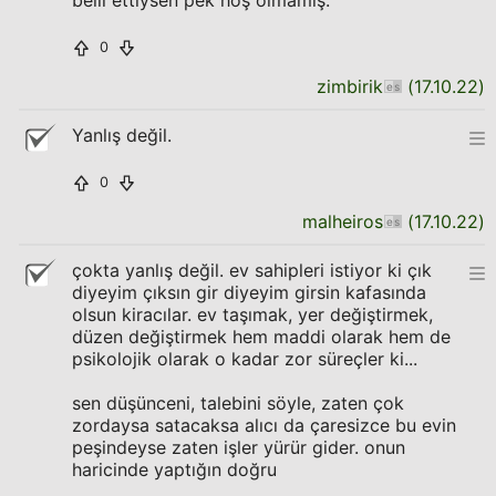
belli ettiysen pek hoş olmamış.
0
zimbirik
(
17.10.22
)
Yanlış değil.
0
malheiros
(
17.10.22
)
çokta yanlış değil. ev sahipleri istiyor ki çık
diyeyim çıksın gir diyeyim girsin kafasında
olsun kiracılar. ev taşımak, yer değiştirmek,
düzen değiştirmek hem maddi olarak hem de
psikolojik olarak o kadar zor süreçler ki...
sen düşünceni, talebini söyle, zaten çok
zordaysa satacaksa alıcı da çaresizce bu evin
peşindeyse zaten işler yürür gider. onun
haricinde yaptığın doğru