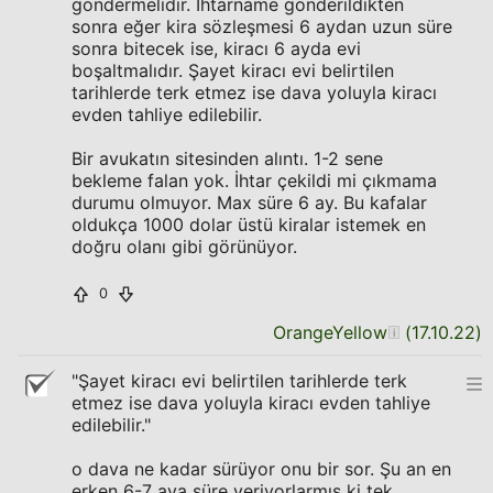
göndermelidir. İhtarname gönderildikten
sonra eğer kira sözleşmesi 6 aydan uzun süre
sonra bitecek ise, kiracı 6 ayda evi
boşaltmalıdır. Şayet kiracı evi belirtilen
tarihlerde terk etmez ise dava yoluyla kiracı
evden tahliye edilebilir.
Bir avukatın sitesinden alıntı. 1-2 sene
bekleme falan yok. İhtar çekildi mi çıkmama
durumu olmuyor. Max süre 6 ay. Bu kafalar
oldukça 1000 dolar üstü kiralar istemek en
doğru olanı gibi görünüyor.
0
OrangeYellow
(
17.10.22
)
"Şayet kiracı evi belirtilen tarihlerde terk
etmez ise dava yoluyla kiracı evden tahliye
edilebilir."
o dava ne kadar sürüyor onu bir sor. Şu an en
erken 6-7 aya süre veriyorlarmış ki tek