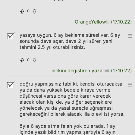
0
OrangeYellow
(
17.10.22
)
yasaya uygun. 6 ay bekleme süresi var. 6 ay
sonunda dava açar. dava 2 yıl sürer. yani
tahmini 2.5 yıl oturabilirsiniz.
0
nickini degistiren yazar
(
17.10.22
)
doğru yapmışsınız tabi ki. kendisi oturacaksa
ya da daha yüksek bedele kiraya verme
düşüncesi varsa ona göre karar verecek
alacak olan kişi de. ya diğer seçeneklere
yönelecek ya da yasal süreçle uğraşması
gerekeceğini bilerek alacak illa o evi istiyorsa.
öyle 6 ayda atma falan yok bu arada. 1 ay
içinde yazılı bildirim yapma şartıyla 6 ayın