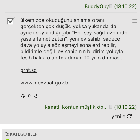
BuddyGuy
(
18.10.22
)
ülkemizde okuduğunu anlama oranı
gerçekten çok düşük. yoksa yukarıda da
aynen söylendiği gibi "Her şey kağıt üzerinde
yasalarla net zaten". yeni ev sahibi sadece
dava yoluyla sözleşmeyi sona erdirebilir,
bildirimle değil. ev sahibinin bildirim yoluyla
fesih hakkı olan tek durum 10 yılın dolması.
prnt.sc
www.mevzuat.gov.tr
0
kanatlı kontun müşfik öpücüğü
(
18.10.22
)
yenile
KATEGORILER