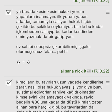
de jure
(
17.10.22
)
ya burada kesin kesin hukuki yorum
yapanlara inanmayın. ilk yorum yapan
arkadaş tamamıyla sallıyor. hukuk hiçbir
şekilde bu şekilde söylemiyor. bir de bu kadar
işkembeden sallayıp bu kadar kendinden
emin yazmak da bir garip yani.
ev sahibi sebepsiz çıkarabilirmiş işgalci
olurmuşsunuz falan… pehh!
0
al sana nick it
(
17.10.22
)
kiracıların bu tavırları uzun vadede kendilerine
zarar. nasıl olsa hukuk yavaş işliyor diye bunu
suistimal ediyorlar. tahliye kağıdı olmadan
kimse evini kiralamayacak yakında. rayiç
bedelin %30'una kadar da düştü kiralar. zaten
alınan para harçlık gibi. bu tavırlardan da