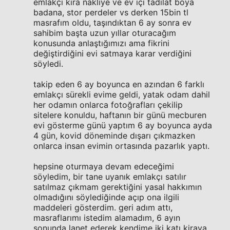
emlakçı kira nakliye ve ev içi tadilat boya
badana, stor perdeler vs derken 15bin tl
masrafım oldu, taşındıktan 6 ay sonra ev
sahibim başta uzun yıllar oturacağım
konusunda anlaştığımızı ama fikrini
değiştirdiğini evi satmaya karar verdiğini
söyledi.
takip eden 6 ay boyunca en azından 6 farklı
emlakçı sürekli evime geldi, yatak odam dahil
her odamın onlarca fotoğrafları çekilip
sitelere konuldu, haftanın bir günü mecburen
evi gösterme günü yaptım 6 ay boyunca ayda
4 gün, kovid döneminde dışarı çıkmazken
onlarca insan evimin ortasında pazarlık yaptı.
hepsine oturmaya devam edeceğimi
söyledim, bir tane uyanık emlakçı satılır
satılmaz çıkmam gerektiğini yasal hakkımın
olmadığını söylediğinde açıp ona ilgili
maddeleri gösterdim. geri adım attı,
masraflarımı istedim alamadım, 6 ayın
sonunda lanet ederek kendime iki katı kiraya