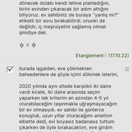
dönecek dolabı kendi lehine planladığını,
birini evinden çıkaracak bir adım attığını
biliyoruz. ev sahibiniz de buraya ''yanlış mı?''
etiketli bir soru bırakabilirdi. onunki de
değildir, iç meşruiyetini sağlamış olmalı
şimdiye dek.
0
Etanglement
(
17.10.22
)
burada işgalden, eve çökmekten
bahsedenlere de şöyle içimi dökmek isterim,
2020 yılında aynı sitede karşılıklı iki daire
vardı kiralık, iki daire arasında seçim
yaparken tek kriterim en azından 4-5 yıl
oturabileceğim taşınmakla uğraşmayacağım
bir ev olmasıydı. ev sahibi ile günlerce
konuştuk, uzun yıllar oturacağımı anlattım
elbette dedi, evi boyasız badanasız tuttum
çıkarken de öyle bırakacaktım, eve girdim