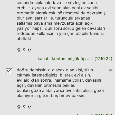
sonunda açılacak dava ile sözleşme sona
erebilir. ayrıca evi satın alan yeni ev sahibi
otomatik olarak eski sözleşmeyi de devralmış
olur aynı şartlar ile. turunculu arkadaş
sallamış baya ama mevzuatta açık açık
yazıyor hepsi. dün soru sorup gelen cevapları
reddeden kullanıcının yan çarı olabilir kendisi
ahdkfkf
0
kanatlı kontun müşfik öpücüğü
(
17.10.22
)
doğru demişsiniz. alacak olan kişi, sizin
çıkmak istemediğinizi bilerek evi alsın.
evi aldıktan sonra, iharname yollar, davasını
açar, davanın bitmesini bekler.
bunları göze alabiliyorsa evi satın alsın, göze
alamıyorsa gitsin boş bir ev baksın.
0