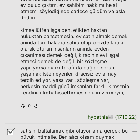
ev bulup çıktım, ev sahibim hakkımı helal
etmemi söylediğinde sadece güldüm ve asla
dedim.
kimse lütfen işgalden, etikten haktan
hukuktan bahsetmesin. ev satın almak demek
anında tüm haklara sahip olup o evde kiracı
olarak oturan insanların anında evden
çıkarılması demek değil, kiracının evi işgal
etmesi demek de değil. bir sözleşme
yapılıyorsa bu iki tarafı da bağlar. sorun
yaşamak istemeyenler kiracısız ev almayı
tercih ediyor. yasa var , sözleşme var,
herkesin maddi gücü imkanları farklı. kimsenin
kendinizi kötü hissettirmesine izin vermeyin,
0
hypathia
(
17.10.22
)
satışını baltalamak gibi oluyor ama gerçek bu
büyük ihtimalle. Ben alıcı olsam duymak