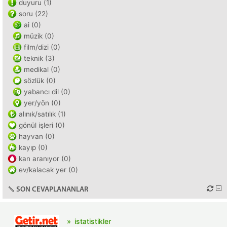
duyuru (1)
soru (22)
ai (0)
müzik (0)
film/dizi (0)
teknik (3)
medikal (0)
sözlük (0)
yabancı dil (0)
yer/yön (0)
alınık/satılık (1)
gönül işleri (0)
hayvan (0)
kayıp (0)
kan aranıyor (0)
ev/kalacak yer (0)
SON CEVAPLANANLAR
istatistikler