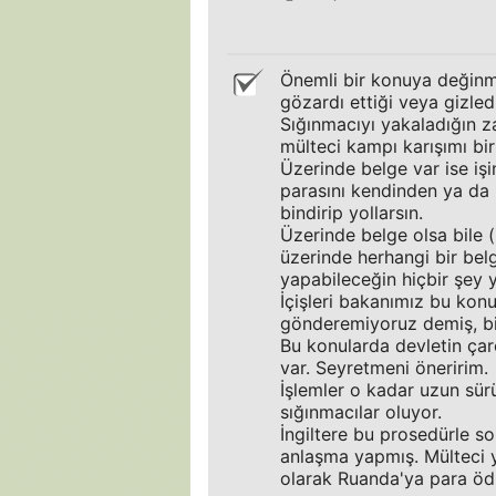
Önemli bir konuya değinmi
gözardı ettiği veya gizled
Sığınmacıyı yakaladığın z
mülteci kampı karışımı bir
Üzerinde belge var ise işi
parasını kendinden ya da 
bindirip yollarsın.
Üzerinde belge olsa bile (
üzerinde herhangi bir belg
yapabileceğin hiçbir şey y
İçişleri bakanımız bu konu
gönderemiyoruz demiş, bi
Bu konularda devletin çare
var. Seyretmeni öneririm.
İşlemler o kadar uzun sür
sığınmacılar oluyor.
İngiltere bu prosedürle 
anlaşma yapmış. Mülteci 
olarak Ruanda'ya para öd