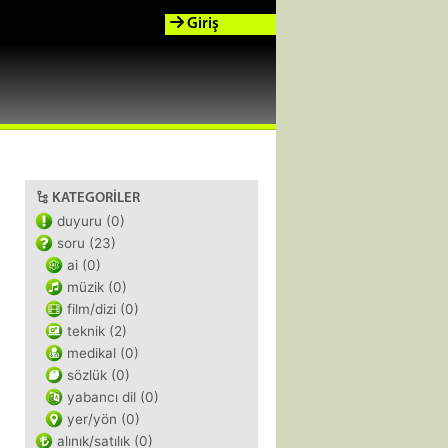
Giriş
KATEGORILER
duyuru (0)
soru (23)
ai (0)
müzik (0)
film/dizi (0)
teknik (2)
medikal (0)
sözlük (0)
yabancı dil (0)
yer/yön (0)
alınık/satılık (0)