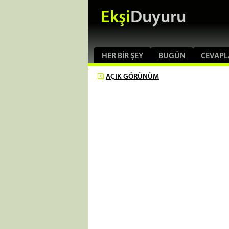
Ekşi
Duyuru
HER BIR ŞEY
BUGÜN
CEVAPL
AÇIK
GÖRÜNÜM