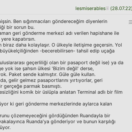
lesmiserables
(
28.07.22
şsin. Ben sığınmacıları göndereceğim diyenlerin
iği bir sorun bu.
aman geri gönderme merkezi adı verilen hapishane ile
 yere kapatırsın.
n biraz daha kolaylaşır. O ülkeyle iletişime geçersin. Yol
büyükelçiliğinden -becerebilirsen- tahsil edip uçağa
uluslararası geçerliliği olan bir pasaport değil ise) ya da
e yok ise şahsın ülkesi 'Bizim değil' derse,
ok. Paket sende kalmıştır. Güle güle kullan.
da, gelir gelmez pasaportlarını yırtıyorlar, geri
r gerçeğe parmak basmıştı.
sizliğini komik bir üslüpla anlatan Terminal adlı bir film
üyor ki geri gönderme merkezlerinde aylarca kalan
sorunu çözemeyeceğini gördüğünden Ruandayla bir
yakalayınca Ruanda'ya gönderiyor ve bunun karşılığı
üyor.