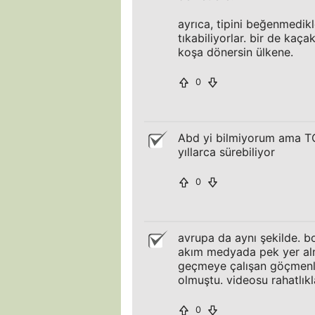
ayrıca, tipini beğenmedikl
tıkabiliyorlar. bir de k
koşa dönersin ülkene.
0
Abd yi bilmiyorum ama TC 
yıllarca sürebiliyor
0
avrupa da aynı şekilde. bo
akım medyada pek yer alm
geçmeye çalışan göçmenler
olmuştu. videosu rahatlıkla
0