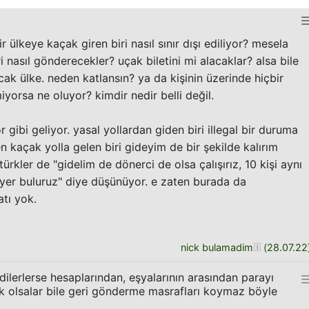
 ülkeye kaçak giren biri nasıl sınır dışı ediliyor? mesela
i nasıl gönderecekler? uçak biletini mi alacaklar? alsa bile
cak ülke. neden katlansın? ya da kişinin üzerinde hiçbir
iyorsa ne oluyor? kimdir nedir belli değil.
ibi geliyor. yasal yollardan giden biri illegal bir duruma
kaçak yolla gelen biri gideyim de bir şekilde kalırım
ürkler de "gidelim de dönerci de olsa çalışırız, 10 kişi aynı
 yer buluruz" diye düşünüyor. e zaten burada da
tı yok.
nick bulamadim
(
28.07.22
ilerlerse hesaplarından, eşyalarının arasından parayı
k olsalar bile geri gönderme masrafları koymaz böyle