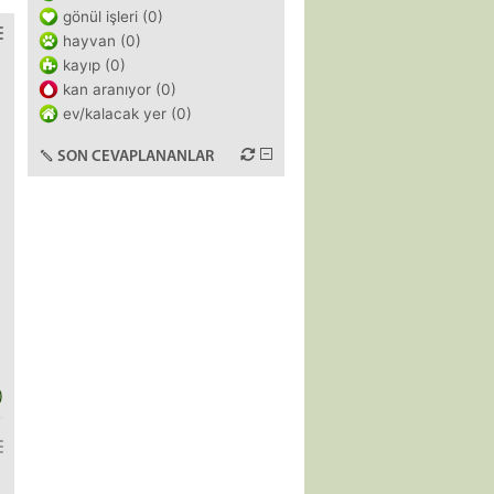
gönül işleri (0)
hayvan (0)
kayıp (0)
kan aranıyor (0)
ev/kalacak yer (0)
SON CEVAPLANANLAR
)