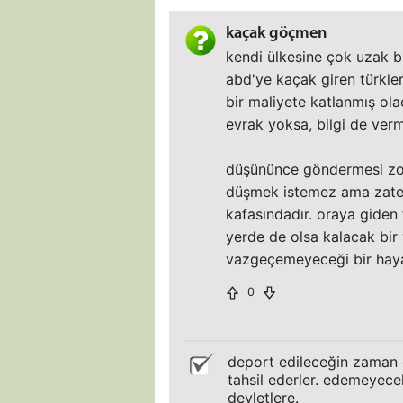
kaçak göçmen
kendi ülkesine çok uzak bir
abd'ye kaçak giren türkler
bir maliyete katlanmış ola
evrak yoksa, bilgi de verm
düşününce göndermesi zor g
düşmek istemez ama zaten 
kafasındadır. oraya giden t
yerde de olsa kalacak bir
vazgeçemeyeceği bir haya
0
deport edileceğin zaman d
tahsil ederler. edemeyece
devletlere.