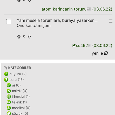
atom karincanin torunu
(
03.06.22
)
Yani mesela forumlara, buraya yazarken...
Onu kastetmiştim.
0
🌸
su492
(
03.06.22
)
yenile
KATEGORILER
duyuru (2)
soru (15)
ai (0)
müzik (0)
film/dizi (1)
teknik (1)
medikal (0)
sözlük (0)