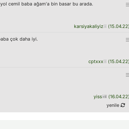
çyol cemil baba ağam'a bin basar bu arada.
karsiyakaliyiz
(
15.04.22
aba çok daha iyi.
cptxxx
(
15.04.22
yiss
(
16.04.22
yenile