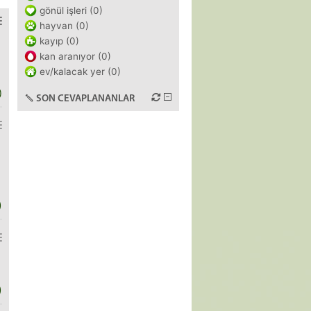
gönül işleri (0)
hayvan (0)
kayıp (0)
kan aranıyor (0)
ev/kalacak yer (0)
)
SON CEVAPLANANLAR
)
)