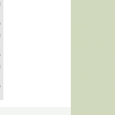
)
)
)