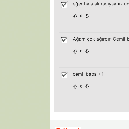
eğer hala almadıysanız ü
0
Ağam çok ağırdır. Cemil b
0
cemil baba +1
0