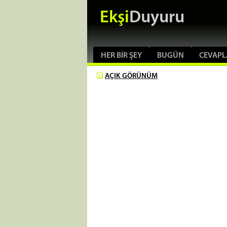
Ekşi
Duyuru
HER BIR ŞEY
BUGÜN
CEVAPL
AÇIK
GÖRÜNÜM