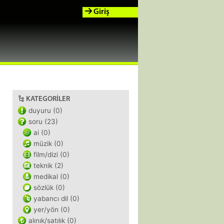
Giriş
KATEGORILER
duyuru (0)
soru (23)
ai (0)
müzik (0)
film/dizi (0)
teknik (2)
medikal (0)
sözlük (0)
yabancı dil (0)
yer/yön (0)
alınık/satılık (0)