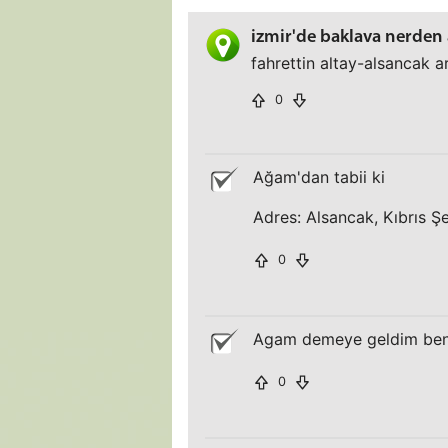
izmir'de baklava nerden 
fahrettin altay-alsancak ar
0
Ağam'dan tabii ki
Adres: Alsancak, Kıbrıs Ş
0
Agam demeye geldim ben
0