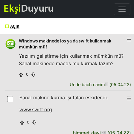
Ekşi
Duyuru
AÇIK
Windows makinede ios ya da swift kullanmak
mümkün mü?
Yazılım geliştirme için kullanmak mümkün mü?
Sanal makinede macos mu kurmak lazım?
0
Unde bach canim
(
05.04.22
)
Sanal makine kurma işi falan eskidendi.
www.swift.org
0
himmet dayi
(
05.04.22
)