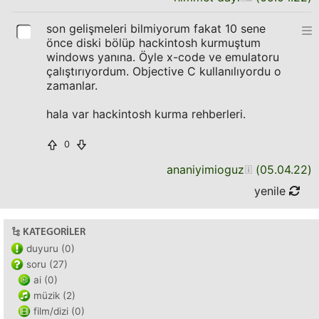
son gelişmeleri bilmiyorum fakat 10 sene
önce diski bölüp hackintosh kurmuştum
windows yanına. Öyle x-code ve emulatoru
çalıştırıyordum. Objective C kullanılıyordu o
zamanlar.
hala var hackintosh kurma rehberleri.
0
ananiyimioguz
(
05.04.22
)
yenile
KATEGORILER
duyuru (0)
soru (27)
ai (0)
müzik (2)
film/dizi (0)