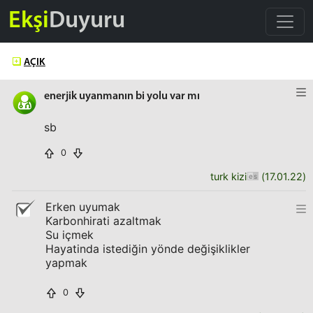
Ekşi
Duyuru
AÇIK
enerjik uyanmanın bi yolu var mı
sb
0
turk kizi
(
17.01.22
)
Erken uyumak
Karbonhirati azaltmak
Su içmek
Hayatinda istediğin yönde değişiklikler
yapmak
0