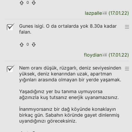
0
lazpalle
(
17.01.22
)
Gunes isigi. O da ortalarda yok 8.30a kadar
falan.
0
floydian
(
17.01.22
)
Nem oranı düşük, rüzgarlı, deniz seviyesinden
yüksek, deniz kenarından uzak, apartman
yığınları arasında olmayan bir yerde yaşamak.
Yaşadığınız yer bu tanıma uymuyorsa
ağzınızla kuş tutsanız enerjik uyanamazsınız.
İnanmıyorsanız bir dağ köyünde konaklayın
birkaç gün. Sabahın köründe gayet dinlenmiş
uyandığınızı göreceksiniz.