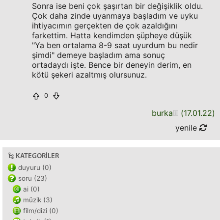
Sonra ise beni çok şaşırtan bir değişiklik oldu.
Çok daha zinde uyanmaya başladım ve uyku
ihtiyacımın gerçekten de çok azaldığını
farkettim. Hatta kendimden şüpheye düşük
"Ya ben ortalama 8-9 saat uyurdum bu nedir
şimdi" demeye başladım ama sonuç
ortadaydı işte. Bence bir deneyin derim, en
kötü şekeri azaltmış olursunuz.
0
burka
(
17.01.22
)
yenile
KATEGORILER
duyuru (0)
soru (23)
ai (0)
müzik (3)
film/dizi (0)