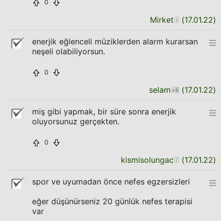
0
Mirket
(
17.01.22
)
enerjik eğlenceli müziklerden alarm kurarsan
neşeli olabiliyorsun.
0
selam
(
17.01.22
)
miş gibi yapmak, bir süre sonra enerjik
oluyorsunuz gerçekten.
0
kismisolungac
(
17.01.22
)
spor ve uyumadan önce nefes egzersizleri
eğer düşünürseniz 20 günlük nefes terapisi
var