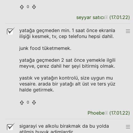
0
seyyar satıcı
(
17.01.22
)
yatağa geçmeden min. 1 saat önce ekranla
ilişiği kesmek, tv, cep telefonu hepsi dahil.
junk food tüketmemek.
yatağa geçmeden 2 sat önce yemekle ilgili
meyve, çerez dahil her şeyi bitirmiş olmak.
yastık ve yatağın kontrolü, size uygun mu
vesaire. arada bir yatağı alt üst ve ters yüz
halde getirmek.
0
Phoebe
(
17.01.22
)
sigarayi ve alkolu birakmak da bu yolda
atilmis buyuk adimlardir.