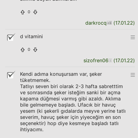
0
darkrocq
(
17.01.22
)
d vitamini
0
sizofren06
(
17.01.22
)
Kendi adıma konuşursam var, şeker
tüketmemek.
Tatlıyı seven biri olarak 2-3 hafta sabretttim
ve sonrasında şeker isteğim sanki bir açma
kapama düğmesi varmış gibi azaldı. Aklıma
bile gelmemeye başladı. Ufacık bir havuç
yesem (ki şekerli gıdalarda meyve yerine tatlı
severim, havuç şeker için yiyeceğim en son
seçenektir) hop diye kesmeye başladı tatlı
ihtiyacımı.