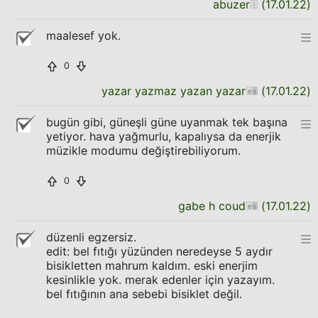
abuzer
(
17.01.22
)
maalesef yok.
0
yazar yazmaz yazan yazar
(
17.01.22
)
bugün gibi, güneşli güne uyanmak tek başına
yetiyor. hava yağmurlu, kapalıysa da enerjik
müzikle modumu değiştirebiliyorum.
0
gabe h coud
(
17.01.22
)
düzenli egzersiz.
edit: bel fıtığı yüzünden neredeyse 5 aydır
bisikletten mahrum kaldım. eski enerjim
kesinlikle yok. merak edenler için yazayım.
bel fıtığının ana sebebi bisiklet değil.