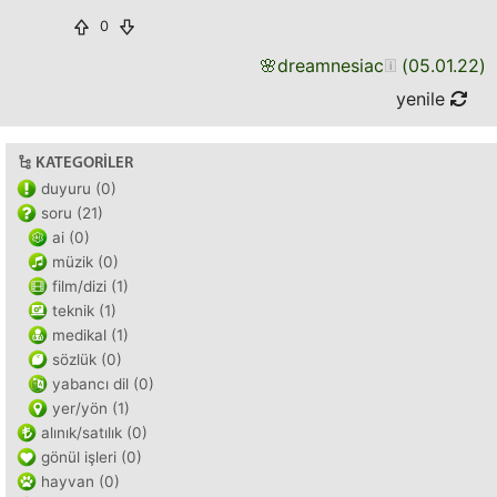
0
🌸
dreamnesiac
(
05.01.22
)
yenile
KATEGORILER
duyuru (0)
soru (21)
ai (0)
müzik (0)
film/dizi (1)
teknik (1)
medikal (1)
sözlük (0)
yabancı dil (0)
yer/yön (1)
alınık/satılık (0)
gönül işleri (0)
hayvan (0)