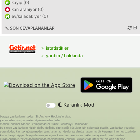
kayıp (0)
kan aranıyor (0)
ev/kalacak yer (0)
SON CEVAPLANANLAR
istatistikler
yardım / hakkında
Karanlık Mod
buraya yazılanların hakları Sir Anthony Hopkins'e aittir.
yazan eden compumaster, ilgilenen eden fader
modere edenler basond, compumaster, fraise, kibritsuyu, rakicandir
bu sitede yazılanların hiçbiri doğru değildir. site içeriği küçükler için sakıncalı olabilir. yazılardan yazarları
sorumludur. kaynak göstermeden alıntılanamaz. devlet tarafından atanmış bir kurumun internet üzerinde
kimin hangi bilgiye ulaşıp ulaşamayacağına karar vermesi insan haklarına aykırıdır. web siteleri
kullanıcıların istekleri doğrultusunda bağlandıkları yerlerdir. kullanıcılar isterlerse bir web sitesine