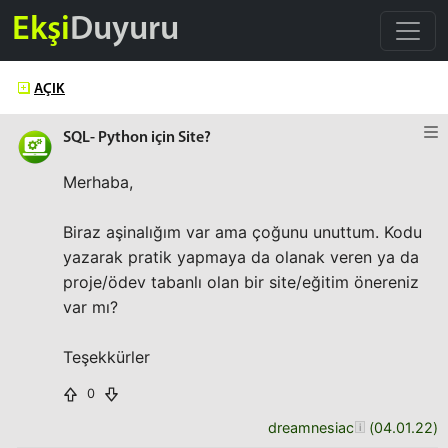
Ekşi
Duyuru
AÇIK
SQL- Python için Site?
Merhaba,
Biraz aşinalığım var ama çoğunu unuttum. Kodu
yazarak pratik yapmaya da olanak veren ya da
proje/ödev tabanlı olan bir site/eğitim önereniz
var mı?
Teşekkürler
0
dreamnesiac
(
04.01.22
)