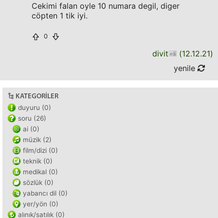
Cekimi falan oyle 10 numara degil, diger
cöpten 1 tik iyi.
0
divit
(
12.12.21
)
yenile
KATEGORILER
duyuru (0)
soru (26)
ai (0)
müzik (2)
film/dizi (0)
teknik (0)
medikal (0)
sözlük (0)
yabancı dil (0)
yer/yön (0)
alınık/satılık (0)