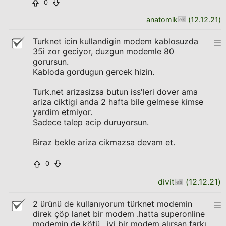
0
anatomik
(
12.12.21
)
Turknet icin kullandigin modem kablosuzda
35i zor geciyor, duzgun modemle 80
gorursun.
Kabloda gordugun gercek hizin.
Turk.net arizasizsa butun iss'leri dover ama
ariza ciktigi anda 2 hafta bile gelmese kimse
yardim etmiyor.
Sadece talep acip duruyorsun.
Biraz bekle ariza cikmazsa devam et.
0
divit
(
12.12.21
)
2 ürünü de kullanıyorum türknet modemin
direk çöp lanet bir modem .hatta superonline
modemin de kötü . iyi bir modem alırsan farkı