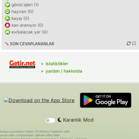
gönül işleri (1)
hayvan (0)
kayıp (0)
kan aranıyor (0)
ev/kalacak yer (0)
SON CEVAPLANANLAR
istatistikler
yardım / hakkında
Karanlık Mod
buraya yazılanların hakları Sir Anthony Hopkins'e aittir.
yazan eden compumaster, ilgilenen eden fader