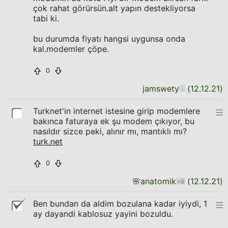
çok rahat görürsün.alt yapın destekliyorsa
tabi ki.
bu durumda fiyatı hangsi uygunsa onda
kal.modemler çöpe.
0
jamswety
(
12.12.21
)
Turknet'in internet istesine girip modemlere
bakınca faturaya ek şu modem çıkıyor, bu
nasıldır sizce peki, alınır mı, mantıklı mı?
turk.net
0
🌸
anatomik
(
12.12.21
)
Ben bundan da aldim bozulana kadar iyiydi, 1
ay dayandi kablosuz yayini bozuldu.