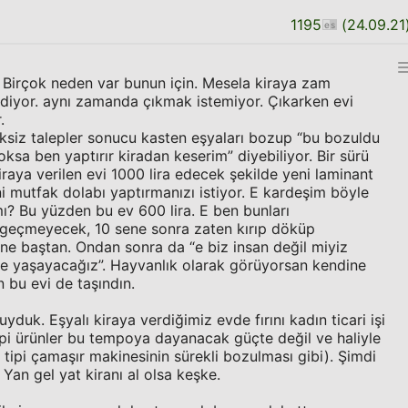
1195
(
24.09.21
 Birçok neden var bunun için. Mesela kiraya zam
iyor. aynı zamanda çıkmak istemiyor. Çıkarken evi
.
eksiz talepler sonucu kasten eşyaları bozup “bu bozuldu
oksa ben yaptırır kiradan keserim” diyebiliyor. Bir sürü
raya verilen evi 1000 lira edecek şekilde yeni laminant
i mutfak dolabı yaptırmanızı istiyor. E kardeşim böyle
? Bu yüzden bu ev 600 lira. E ben bunları
 geçmeyecek, 10 sene sonra zaten kırıp döküp
ine baştan. Ondan sonra da “e biz insan değil miyiz
e yaşayacağız”. Hayvanlık olarak görüyorsan kendine
 bu evi de taşındın.
uk. Eşyalı kiraya verdiğimiz evde fırını kadın ticari işi
tipi ürünler bu tempoya dayanacak güçte değil ve haliyle
tipi çamaşır makinesinin sürekli bozulması gibi). Şimdi
Yan gel yat kiranı al olsa keşke.