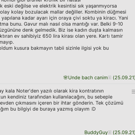
 eski değilse ve elektrik kesintisi sık yaşanmıyorsa
kolay kolay bozulacak mallar değiller. Kombinin düğmesi
apılana kadar ayarı için oraya çivi soktu ya kiracı. Yani
ma bunu. Gavur malı nasıl olsa mantığı var. Belki 9-10
 düzgününe denk gelmedik. Biz ise kadın duşta kalmasın
tıran ev sahibiyiz 650 lira kirası olan yere. Kartı tamir
ımayıp.
ldum kusura bakmayın tabii sizinle ilgisi yok bu
🌸
Unde bach canim
(
25.09.21
 kala Noter'den yazılı olarak kira kontratının
n kendiniz tarafından kullanılacağını, bu sebeple
evden çıkmasını içeren bir ihtar gönderin. Tek çözümü
ığım bu bilgiyi de buraya yazmış olayım :D
BuddyGuy
(
25.09.21