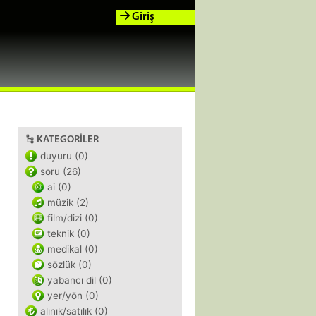
Giriş
KATEGORILER
duyuru (0)
soru (26)
ai (0)
müzik (2)
film/dizi (0)
teknik (0)
medikal (0)
sözlük (0)
yabancı dil (0)
yer/yön (0)
alınık/satılık (0)