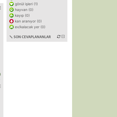
gönül işleri (1)
hayvan (0)
kayıp (0)
kan aranıyor (0)
ev/kalacak yer (0)
SON CEVAPLANANLAR
)