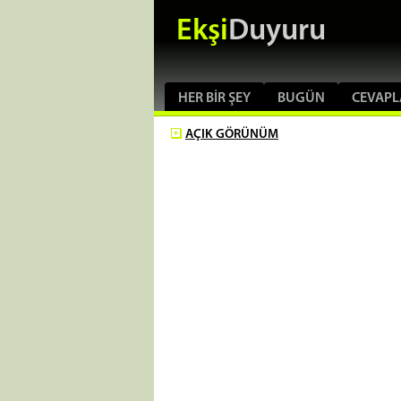
Ekşi
Duyuru
HER BIR ŞEY
BUGÜN
CEVAPL
AÇIK
GÖRÜNÜM