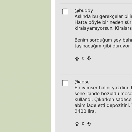
@buddy
Aslında bu gerekçeler bili
Hatta böyle bir neden sür
kiralayamıyorsun. Kiralars
Benim sorduğum şey bahan
taşınacağım gibi duruyor 
0
@adse
En iyimser halini yazdım
sene içinde bozuldu mesela
kullandı. Çıkarken sadece
abim iade etti depozitini
2400 lira.
0