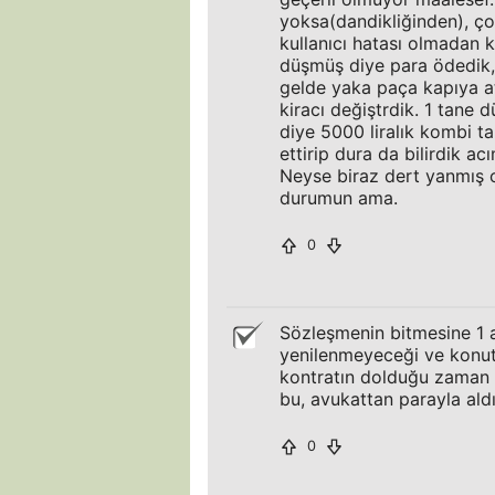
yoksa(dandikliğinden), çok
kullanıcı hatası olmadan 
düşmüş diye para ödedik, y
gelde yaka paça kapıya at
kiracı değiştrdik. 1 tane
diye 5000 liralık kombi tak
ettirip dura da bilirdik ac
Neyse biraz dert yanmış o
durumun ama.
0
Sözleşmenin bitmesine 1 ay
yenilenmeyeceği ve konutu
kontratın dolduğu zaman 
bu, avukattan parayla ald
0