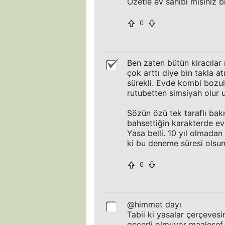
Özetle ev sahibi misiniz 
0
Ben zaten bütün kiracılar 
çok arttı diye bin takla a
sürekli. Evde kombi bozul
rutubetten simsiyah olur 
Sözün özü tek taraflı ba
bahsettiğin karakterde ev
Yasa belli. 10 yıl olmada
ki bu deneme süresi olsun
0
@himmet dayı
Tabii ki yasalar çerçevesi
geçerli olmuyor maalesef. 