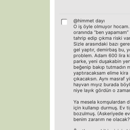
@himmet dayı
O iş öyle olmuyor hocam.
oranında “ben yapamam” d
tahrip edip çıkma riski var
Sizle arasındaki bazı ger
gel yaptır, demirbaş bu, y
problem. Adam 600 lira ki
parke, yeni duşakabin yen
beğenip bakıp tutmadın mı
yaptıracaksam elime kira
çıkacaksın. Aynı masraf y
hayvan mıyız burada böyl
niye layık gördün o zaman
Ya mesela komşulardan duyd
için kullanıp durmuş. Ev 
bozulmuş. (Askeriyede ev 
benim zararım ne olacak? 