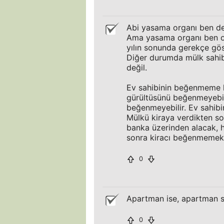
Abi yasama organı ben de
Ama yasama organı ben ol
yılın sonunda gerekçe gö
Diğer durumda mülk sahibi
değil.
Ev sahibinin beğenmeme h
gürültüsünü beğenmeyebili
beğenmeyebilir. Ev sahibin
Mülkü kiraya verdikten so
banka üzerinden alacak, h
sonra kiracı beğenmemek 
0
Apartman ise, apartman sak
0