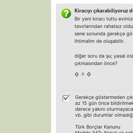
Kiracıyı çıkarabiliyoruz 
Bir yeni kiracı tuttu evimi
tavırlarından rahatsız oldu
sene sonunda gerekçe gös
ihtimalim de oluşabilir.
diğer soru da şu; yasal o
çıkmasından önce?
0
Gerekçe göstermeden çıkar
az 15 gün önce bildirilmek 
derece yakını oturmayacak
vb. gibi durumlar olmadı
Türk Borçlar Kanunu
Madde 347- Konut ve çatılı 