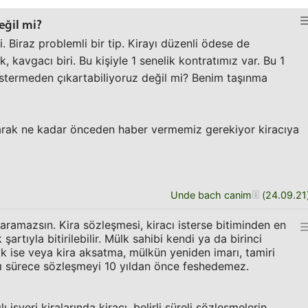
değil mi?
zi. Biraz problemli bir tip. Kirayı düzenli ödese de
k, kavgacı biri. Bu kişiyle 1 senelik kontratımız var. Bu 1
termeden çıkartabiliyoruz değil mi? Benim taşınma
larak ne kadar önceden haber vermemiz gerekiyor kiracıya
Unde bach canim
(
24.09.21
amazsın. Kira sözleşmesi, kiracı isterse bitiminden en
şartıyla bitirilebilir. Mülk sahibi kendi ya da birinci
 ise veya kira aksatma, mülkün yeniden imarı, tamiri
ğı sürece sözleşmeyi 10 yıldan önce feshedemez.
işyeri kiralarında kiracı, belirli süreli sözleşmelerin