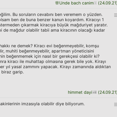
🌸
Unde bach canim
(
24.09.21
ğilim. Bu soruların cevabını ben veremem o yüzden.
sam ben de buna benzer kanun koyardım. Kiracıyı 1
stermeden çıkarmak kiracıya büyük mağduriyet yaratır.
 de mağdur olabilir tabii ama kiracının olacağı kadar
akkı ne demek? Kiracı evi beğenmeyebilir, komşu
r, muhiti beğenmeyebilir, apartman yöneticisini
in beğenmemek için nasıl bir gerekçesi olabilir ki?
nra kiracı ile muhattap olmasına gerek bile yok. Kirayı
er yıl yasal zammını yapacak. Kirayı zamanında aldıktan
biraz garip.
himmet dayi
(
24.09.21
inlerinin imzasıyla olabilir diye biliyorum.