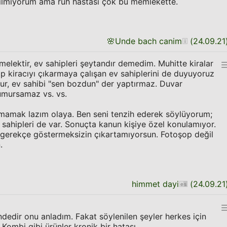
bilmiyorum ama ruh hastası çok bu memlekette.
🌸
Unde bach canim
(
24.09.21
melektir, ev sahipleri şeytandır demedim. Muhitte kiralar
tıp kiracıyı çıkarmaya çalışan ev sahiplerini de duyuyoruz
ur, ev sahibi "sen bozdun" der yaptırmaz. Duvar
umursamaz vs. vs.
kmamak lazım olaya. Ben seni tenzih ederek söylüyorum;
 sahipleri de var. Sonuçta kanun kişiye özel konulamıyor.
n gerekçe göstermeksizin çıkartamıyorsun. Fotoşop değil
.
himmet dayi
(
24.09.21
ndedir onu anladım. Fakat söylenilen şeyler herkes için
Kombi gibi ürünler kronik bir hatası