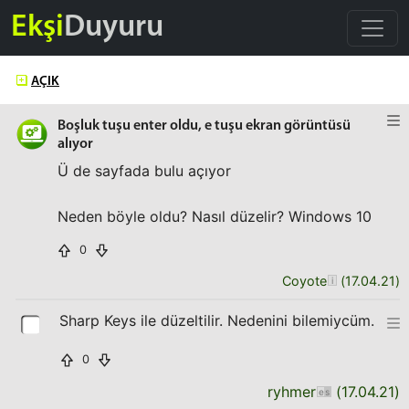
Ekşi
Duyuru
AÇIK
Boşluk tuşu enter oldu, e tuşu ekran görüntüsü
alıyor
Ü de sayfada bulu açıyor
Neden böyle oldu? Nasıl düzelir? Windows 10
0
Coyote
(
17.04.21
)
Sharp Keys ile düzeltilir. Nedenini bilemiycüm.
0
ryhmer
(
17.04.21
)