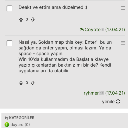
Deaktive ettim ama düzelmedi:(
0
🌸
Coyote
(
17.04.21
)
Nasıl ya. Soldan map this key: Enter'i bulun
sağdan da enter yapın, olması lazım. Ya da
space - space yapın.
Win 10'da kullanmadım da Başlat'a klavye
yazıp çıkanlardan baktınız mı bir de? Kendi
uygulamaları da olabilir
0
ryhmer
(
17.04.21
)
yenile
KATEGORILER
duyuru (0)