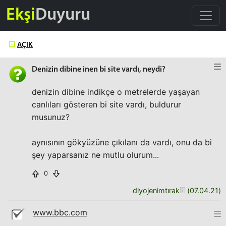
Ekşi
Duyuru
AÇIK
Denizin dibine inen bi site vardı, neydi?
denizin dibine indikçe o metrelerde yaşayan
canlıları gösteren bi site vardı, buldurur
musunuz?
aynısının gökyüzüne çıkılanı da vardı, onu da bi
şey yaparsanız ne mutlu olurum...
0
diyojenimtırak
(
07.04.21
)
www.bbc.com