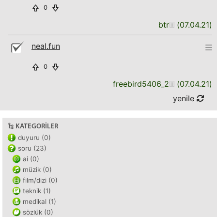
0
btr
(
07.04.21
)
neal.fun
0
freebird5406_2
(
07.04.21
)
yenile
KATEGORILER
duyuru (0)
soru (23)
ai (0)
müzik (0)
film/dizi (0)
teknik (1)
medikal (1)
sözlük (0)