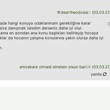
🌸
deartheodosia
(
03.03.21
ade hangi konuya odaklanmam gerektiğine karar
ze danışmak istedim derseniz daha iyi olur.
 ama en azından ana konu başlıkları belirleyip hocaya
lıklar da hocanın çalışma konularına yakın olursa daha iyi
m.
emcekare olmadi einstein olsun bari
(
03.03.21
yenile