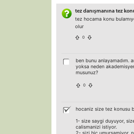
tez danışmanına tez ko
tez hocama konu bulamıyo
olur
0
ben bunu anlayamadım. ara
yoksa neden akademisyen 
musunuz?
0
hocaniz size tez konusu b
1- size saygi duyuyor, si
calismanizi istiyor.
2- sizi hic umursamiyor, 