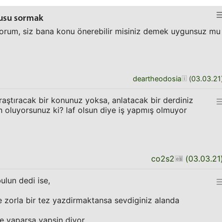
nusu sormak
rum, siz bana konu önerebilir misiniz demek uygunsuz mu
deartheodosia
(
03.03.21
ştıracak bir konunuz yoksa, anlatacak bir derdiniz
oluyorsunuz ki? laf olsun diye iş yapmış olmuyor
co2s2
(
03.03.21
ulun dedi ise,
ze zorla bir tez yazdirmaktansa sevdiginiz alanda
ne yaparsa yapsin diyor.