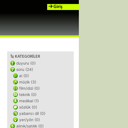
Giriş
KATEGORILER
duyuru (0)
soru (24)
ai (0)
müzik (3)
film/dizi (0)
teknik (0)
medikal (1)
sözlük (0)
yabancı dil (0)
yer/yön (0)
alınık/satılık (0)