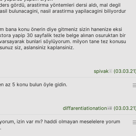
ers gördü, arastirma yöntemleri dersi aldı, mal degil
il bulunacagini, nasil arastirma yapilacagini biliyordur
m bana konu önerin diye gitmeniz sizin hanenize eksi
ktora yapip 30 sayfalik tezle belge alınan osuruktan bir
 varsayarak bunlari söylüyorum. milyon tane tez konusu
ursunuz siz, aslansiniz kaplansiniz.
spivak
(
03.03.21
en az 5 konu bulun öyle gidin.
diffarentiationation
(
03.03.21
pıyorum, izin var mı? haddi olmayan meselelere yorum
.