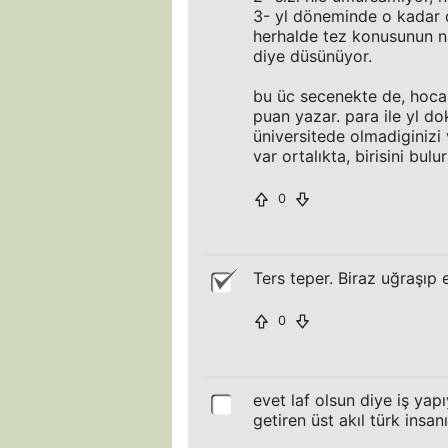
3- yl döneminde o kadar d
herhalde tez konusunun nas
diye düsünüyor.
bu üc secenekte de, hoca
puan yazar. para ile yl do
üniversitede olmadiginizi
var ortalıkta, birisini bul
0
Ters teper. Biraz uğraşıp 
0
evet laf olsun diye iş ya
getiren üst akıl türk insanı