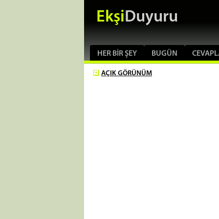
Ekşi
Duyuru
HER BIR ŞEY
BUGÜN
CEVAPL
AÇIK
GÖRÜNÜM