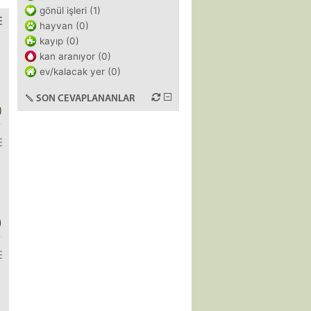
gönül işleri (1)
hayvan (0)
kayıp (0)
kan aranıyor (0)
ev/kalacak yer (0)
SON CEVAPLANANLAR
)
)