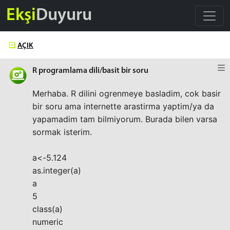
Ekşi
Duyuru
AÇIK
R programlama dili/basit bir soru
Merhaba. R dilini ogrenmeye basladim, cok basir
bir soru ama internette arastirma yaptim/ya da
yapamadim tam bilmiyorum. Burada bilen varsa
sormak isterim.
a<-5.124
as.integer(a)
a
5
class(a)
numeric