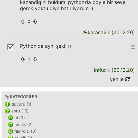
kazandigini buldum, python’da boyle bir seye
gerek yoktu diye hatirliyorum :)
0
🌸
karaca2
(
20.12.20
)
Python'da aynı şekil :)
0
influx
(
20.12.20
)
yenile
KATEGORILER
duyuru (1)
soru (19)
ai (0)
müzik (2)
film/dizi (0)