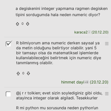
a degiskenini integer yapmama ragmen degisken
tipini sordugumda hala neden numeric diyor?
0
karaca2
(
20.12.20
)
R bilmiyorum ama numeric derken sayısal ya
da metin olduğunu belirtiyor olabilir. yani 5
bir tamsayı olsa da matematiksel işlemlerde
kullanılabileceğini belirtmek için numeric diye
tanımlanmış olabilir.
0
himmet dayi
(
20.12.20
)
@j r r tolkien; evet sizin soylediginiz gibi oldu,
atayinca integer olarak algiladi. Tesekkurler
R mi python mu sorusunda neden python’un