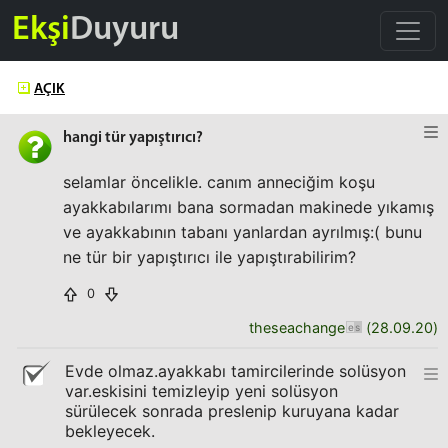
Ekşi
Duyuru
AÇIK
hangi tür yapıştırıcı?
selamlar öncelikle. canım anneciğim koşu
ayakkabılarımı bana sormadan makinede yıkamış
ve ayakkabının tabanı yanlardan ayrılmış:( bunu
ne tür bir yapıştırıcı ile yapıştırabilirim?
0
theseachange
(
28.09.20
)
Evde olmaz.ayakkabı tamircilerinde solüsyon
var.eskisini temizleyip yeni solüsyon
sürülecek sonrada preslenip kuruyana kadar
bekleyecek.