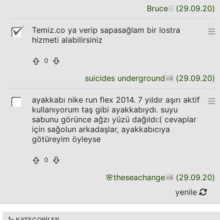
Bruce
(
29.09.20
)
Temiz.co ya verip sapasağlam bir lostra
hizmeti alabilirsiniz
0
suicides underground
(
29.09.20
)
ayakkabı nike run flex 2014. 7 yıldır aşırı aktif
kullanıyorum taş gibi ayakkabıydı. suyu
sabunu görünce ağzı yüzü dağıldı:( cevaplar
için sağolun arkadaşlar, ayakkabıcıya
götüreyim öyleyse
0
🌸
theseachange
(
29.09.20
)
yenile