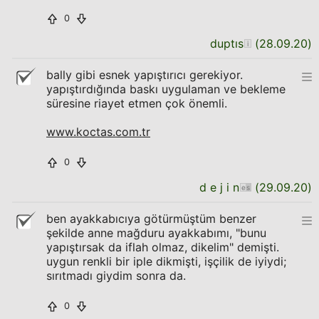
0
duptıs
(
28.09.20
)
bally gibi esnek yapıştırıcı gerekiyor.
yapıştırdığında baskı uygulaman ve bekleme
süresine riayet etmen çok önemli.
www.koctas.com.tr
0
d e j i n
(
29.09.20
)
ben ayakkabıcıya götürmüştüm benzer
şekilde anne mağduru ayakkabımı, "bunu
yapıştırsak da iflah olmaz, dikelim" demişti.
uygun renkli bir iple dikmişti, işçilik de iyiydi;
sırıtmadı giydim sonra da.
0