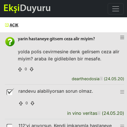
Ekşi
Duyuru
AÇIK
yarin hastaneye gitsem ceza alir miyim?
yolda polis cevirmesine denk gelirsem ceza alir
miyim? araba ile gidilebilen bir mesafe.
0
deartheodosia
(
24.05.20
)
randevu alabiliyorsan sorun olmaz.
0
in vino veritas
(
24.05.20
)
112'yi arıyorsun. Kendi imkanımla hastaneye