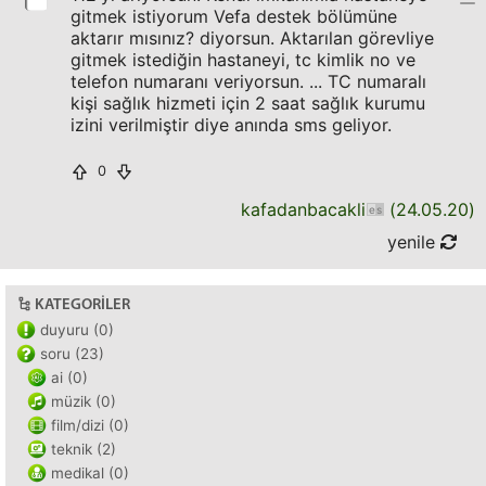
gitmek istiyorum Vefa destek bölümüne
aktarır mısınız? diyorsun. Aktarılan görevliye
gitmek istediğin hastaneyi, tc kimlik no ve
telefon numaranı veriyorsun. ... TC numaralı
kişi sağlık hizmeti için 2 saat sağlık kurumu
izini verilmiştir diye anında sms geliyor.
0
kafadanbacakli
(
24.05.20
)
yenile
KATEGORILER
duyuru (0)
soru (23)
ai (0)
müzik (0)
film/dizi (0)
teknik (2)
medikal (0)