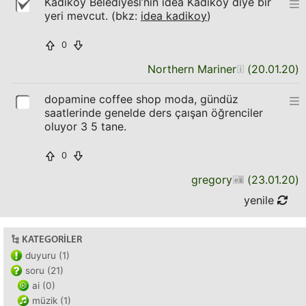
Kadıköy Belediyesi’nin idea Kadıköy diye bir
yeri mevcut. (bkz:
idea kadikoy
)
0
Northern Mariner
(
20.01.20
)
dopamine coffee shop moda, gündüz
saatlerinde genelde ders çaışan öğrenciler
oluyor 3 5 tane.
0
gregory
(
23.01.20
)
yenile
KATEGORILER
duyuru (1)
soru (21)
ai (0)
müzik (1)