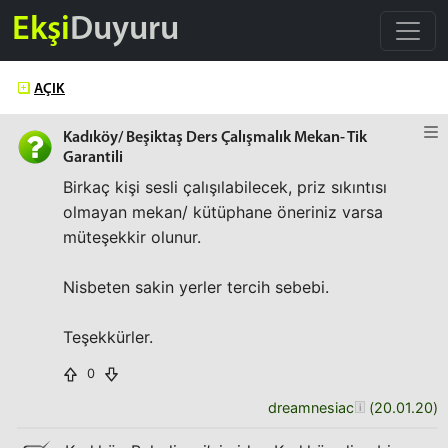
Ekşi
Duyuru
AÇIK
Kadıköy/ Beşiktaş Ders Çalışmalık Mekan- Tik
Garantili
Birkaç kişi sesli çalışılabilecek, priz sıkıntısı
olmayan mekan/ kütüphane öneriniz varsa
müteşekkir olunur.
Nisbeten sakin yerler tercih sebebi.
Teşekkürler.
0
dreamnesiac
(
20.01.20
)