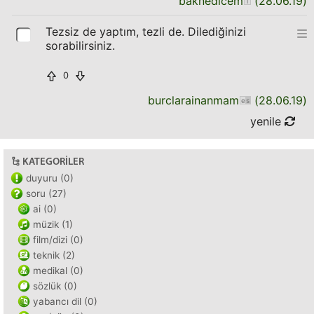
baknedicem
(
28.06.19
)
Tezsiz de yaptım, tezli de. Dilediğinizi
sorabilirsiniz.
0
burclarainanmam
(
28.06.19
)
yenile
KATEGORILER
duyuru (0)
soru (27)
ai (0)
müzik (1)
film/dizi (0)
teknik (2)
medikal (0)
sözlük (0)
yabancı dil (0)