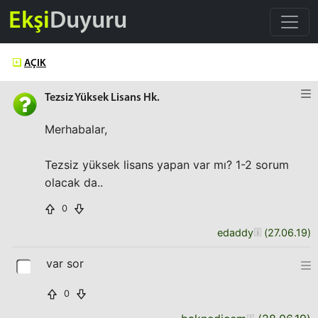
Ekşi
Duyuru
AÇIK
Tezsiz Yüksek Lisans Hk.
Merhabalar,
Tezsiz yüksek lisans yapan var mı? 1-2 sorum
olacak da..
0
edaddy
(
27.06.19
)
var sor
0