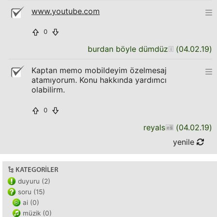
www.youtube.com
0
burdan böyle dümdüz
(
04.02.19
)
Kaptan memo mobildeyim özelmesaj
atamıyorum. Konu hakkında yardımcı
olabilirm.
0
reyals
(
04.02.19
)
yenile
KATEGORILER
duyuru (2)
soru (15)
ai (0)
müzik (0)