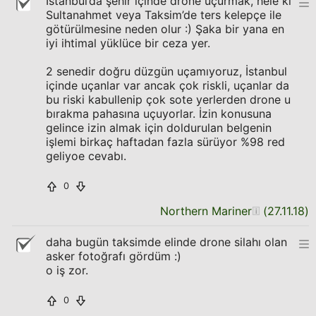
İstanbul’da şehir içinde drone uçurmak, hele ki
Sultanahmet veya Taksim’de ters kelepçe ile
götürülmesine neden olur :) Şaka bir yana en
iyi ihtimal yüklüce bir ceza yer.
2 senedir doğru düzgün uçamıyoruz, İstanbul
içinde uçanlar var ancak çok riskli, uçanlar da
bu riski kabullenip çok sote yerlerden drone u
bırakma pahasına uçuyorlar. İzin konusuna
gelince izin almak için doldurulan belgenin
işlemi birkaç haftadan fazla sürüyor %98 red
geliyoe cevabı.
0
Northern Mariner
(
27.11.18
)
daha bugün taksimde elinde drone silahı olan
asker fotoğrafı gördüm :)
o iş zor.
0