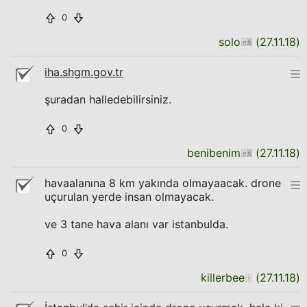
0
solo
(
27.11.18
)
iha.shgm.gov.tr
şuradan halledebilirsiniz.
0
benibenim
(
27.11.18
)
havaalanına 8 km yakında olmayaacak. drone
uçurulan yerde insan olmayacak.
ve 3 tane hava alanı var istanbulda.
0
killerbee
(
27.11.18
)