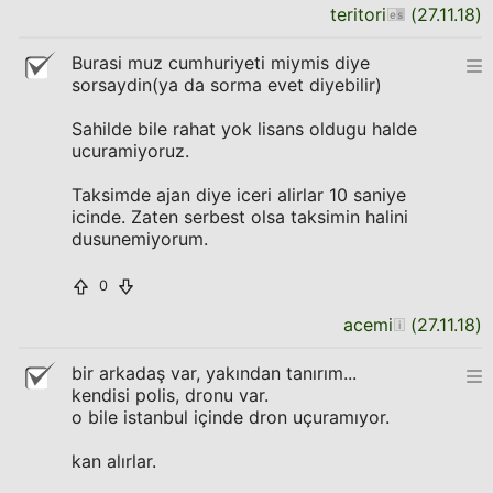
teritori
(
27.11.18
)
Burasi muz cumhuriyeti miymis diye
sorsaydin(ya da sorma evet diyebilir)
Sahilde bile rahat yok lisans oldugu halde
ucuramiyoruz.
Taksimde ajan diye iceri alirlar 10 saniye
icinde. Zaten serbest olsa taksimin halini
dusunemiyorum.
0
acemi
(
27.11.18
)
bir arkadaş var, yakından tanırım...
kendisi polis, dronu var.
o bile istanbul içinde dron uçuramıyor.
kan alırlar.