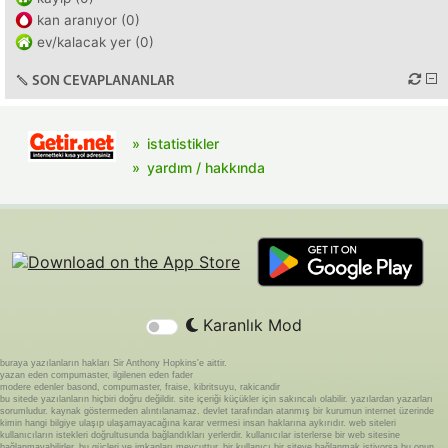
kan aranıyor (0)
ev/kalacak yer (0)
SON CEVAPLANANLAR
istatistikler
yardım / hakkında
Karanlık Mod
buraya yazılanların hakları Sir Anthony Hopkins'e aittir.
yazan eden compumaster, ilgilenen eden fader
modere edenler basond, compumaster, fraise, kibritsuyu, rakicandir
bu sitede yazılanların hiçbiri doğru değildir. site içeriği küçükler için sakıncalı olabilir. yazılardan yazarları
sorumludur. kaynak göstermeden alıntılanamaz. devlet tarafından atanmış bir kurumun internet üzerinde
kimin hangi bilgiye ulaşıp ulaşamayacağına karar vermesi insan haklarına aykırıdır. web siteleri
kullanıcıların istekleri doğrultusunda bağlandıkları yerlerdir. kullanıcılar isterlerse bir web sitesine
bağlanmayabilirler. bu güçleri ve imkanları mevcuttur. bir kullanıcı bir siteye bağlanmak istiyorsa bu onun