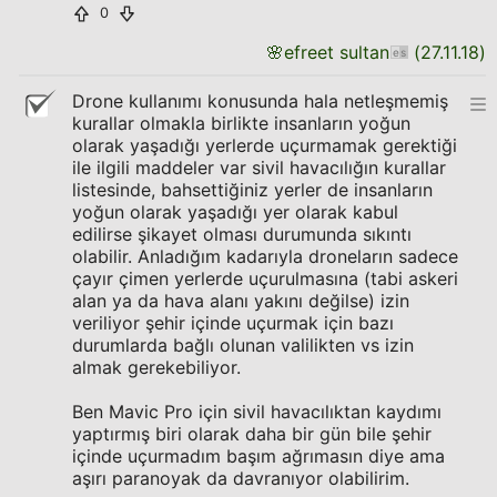
0
🌸
efreet sultan
(
27.11.18
)
Drone kullanımı konusunda hala netleşmemiş
kurallar olmakla birlikte insanların yoğun
olarak yaşadığı yerlerde uçurmamak gerektiği
ile ilgili maddeler var sivil havacılığın kurallar
listesinde, bahsettiğiniz yerler de insanların
yoğun olarak yaşadığı yer olarak kabul
edilirse şikayet olması durumunda sıkıntı
olabilir. Anladığım kadarıyla droneların sadece
çayır çimen yerlerde uçurulmasına (tabi askeri
alan ya da hava alanı yakını değilse) izin
veriliyor şehir içinde uçurmak için bazı
durumlarda bağlı olunan valilikten vs izin
almak gerekebiliyor.
Ben Mavic Pro için sivil havacılıktan kaydımı
yaptırmış biri olarak daha bir gün bile şehir
içinde uçurmadım başım ağrımasın diye ama
aşırı paranoyak da davranıyor olabilirim.