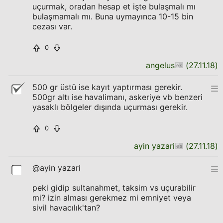
uçurmak, oradan hesap et işte bulaşmalı mı
bulaşmamalı mı. Buna uymayınca 10-15 bin
cezası var.
0
angelus
(
27.11.18
)
500 gr üstü ise kayıt yaptırması gerekir.
500gr altı ise havalimanı, askeriye vb benzeri
yasaklı bölgeler dışında uçurması gerekir.
0
ayin yazari
(
27.11.18
)
@ayin yazari
peki gidip sultanahmet, taksim vs uçurabilir
mi? izin alması gerekmez mi emniyet veya
sivil havacılık'tan?