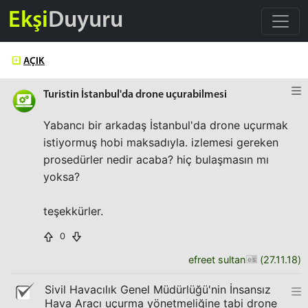
Ekşi
Duyuru
AÇIK
Turistin İstanbul'da drone uçurabilmesi
Yabancı bir arkadaş İstanbul'da drone uçurmak
istiyormuş hobi maksadıyla. izlemesi gereken
prosedürler nedir acaba? hiç bulaşmasın mı
yoksa?
teşekkürler.
0
efreet sultan
(
27.11.18
)
Sivil Havacılık Genel Müdürlüğü'nin İnsansız
Hava Aracı uçurma yönetmeliğine tabi drone