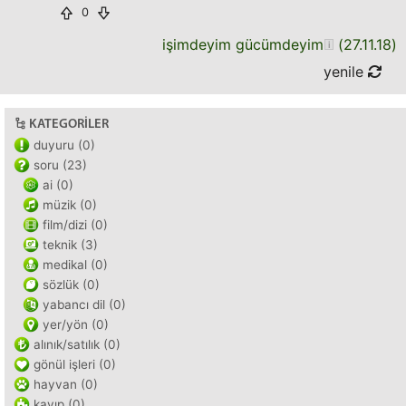
0
işimdeyim gücümdeyim
(
27.11.18
)
yenile
KATEGORILER
duyuru (0)
soru (23)
ai (0)
müzik (0)
film/dizi (0)
teknik (3)
medikal (0)
sözlük (0)
yabancı dil (0)
yer/yön (0)
alınık/satılık (0)
gönül işleri (0)
hayvan (0)
kayıp (0)